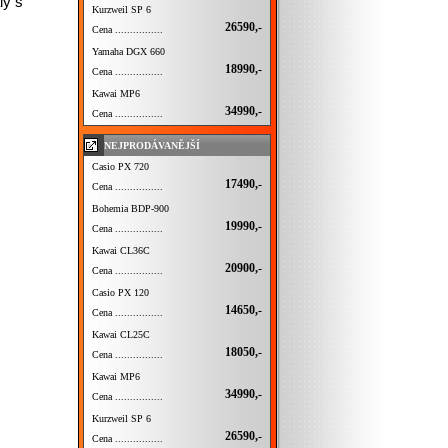
ly s
Kurzweil SP 6
26590,-
Cena ................
Yamaha DGX 660
18990,-
Cena ................
Kawai MP6
34990,-
Cena ................
NEJPRODÁVANĚJŠÍ
Casio PX 720
17490,-
Cena ................
Bohemia BDP-900
19990,-
Cena ................
Kawai CL36C
20900,-
Cena ................
Casio PX 120
14650,-
Cena ................
Kawai CL25C
18050,-
Cena ................
Kawai MP6
34990,-
Cena ................
Kurzweil SP 6
26590,-
Cena ................