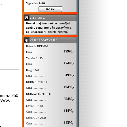
Vyprázdnit košík
s.
VÍTE, ŽE ...
Pokud najdete někde levnější
zboží , cenu pro Vás upravíme a
za upozornění dárek zdarma.
NEJSLEDOVANĚJŠÍ
Bohemia BDP-900
19990,-
Cena ................
Yamaha P 115
17490,-
Cena ................
Korg C340
31990,-
Cena ................
KORG SP280 BK
19490,-
Cena ................
í
KURZWEIL PC 3LE8
amu až 250
39489,-
u WAV.
Cena ................
Casio CDP 130
11490,-
Cena ................
Casio CDP 200R
14590,-
Cena ................