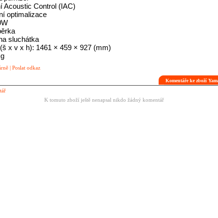
ní Acoustic Control (IAC)
ní optimalizace
20W
pěrka
na sluchátka
š x v x h): 1461 × 459 × 927 (mm)
kg
árně
|
Poslat odkaz
Komentáře ke zboží Ya
tář
K tomuto zboží ještě nenapsal nikdo žádný komentář