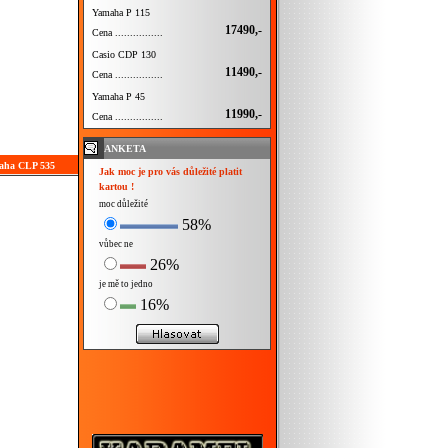
Yamaha P 115
17490,-
Cena ................
Casio CDP 130
11490,-
Cena ................
Yamaha P 45
11990,-
Cena ................
ANKETA
maha CLP 535
Jak moc je pro vás důležité platit
kartou !
moc důležité
58%
vůbec ne
26%
je mě to jedno
16%