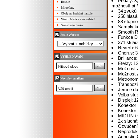
Pedály: 3
Housle
možností při
Mikrofony
34 zvuků
Obaly na hudební nástoje
256 hlasá
Vše co hledáte a nenajdete !
88 stupňo
Světelná technika
Samply ko
Smooth R
Podle výrobce
Funkce Du
371 sklad
Reverb: 6
Chorus: 3
VYHLEDÁVÁNÍ
Brilliance
Efekty: 1
Možnost z
Možnost z
Metrono
Novinky emailem
Transpoz
Jemné do
Volba stu
Displej: 
Konektor
Konektor
MIDI IN 
2x sluchá
Ozvučení
Reproduk
Acoustic 