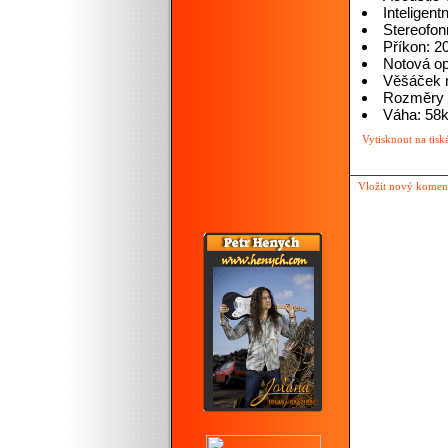
Inteligent
Stereofon
Příkon: 
Notová o
Věšáček 
Rozměry (
Váha: 58
Vytisknout na tisk
Vložit nový komen