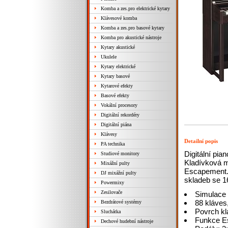
Komba a zes.pro elektrické kytary
Klávesové komba
Komba a zes.pro basové kytary
Komba pro akustické nástroje
Kytary akustické
Ukulele
Kytary elektrické
Kytary basové
Kytarové efekty
Basové efekty
Vokální procesory
Digitální rekordéry
Digitální piána
Klávesy
Detailní popis
PA technika
Digitální pi
Studiové monitory
Kladívková m
Mixážní pulty
Escapement. 
DJ mixážní pulty
skladeb se 1
Powermixy
Zesilovače
Simulace
88 kláves
Bezdrátové systémy
Povrch kl
Sluchátka
Funkce E
Dechové hudební nástroje