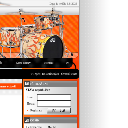
Dnes je neděle 9.8.2026
ád
Časté dotazy
Kontakt
<< Zpět
|
Do oblíbených
|
Úvodní strana
PŘIHLÁŠENÍ
mace o zboží
STAV:
nepřihlášen
Email:
Heslo:
Registrace
KOŠÍK
0,-
Celková cena: .....
Kč