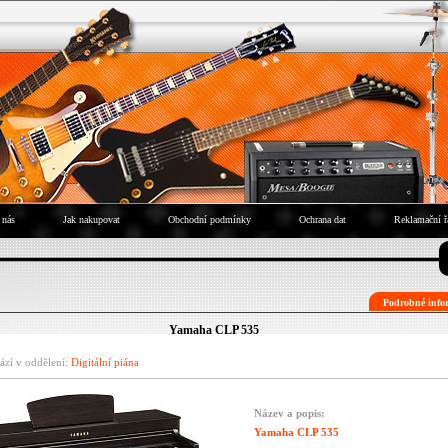
 nás
Jak nakupovat
Obchodní podmínky
Ochrana dat
Reklamační ř
Podrobné infor
Yamaha CLP 535
ází v oddělení:
Digitální piána
Název a popis:
Yamaha CLP 535