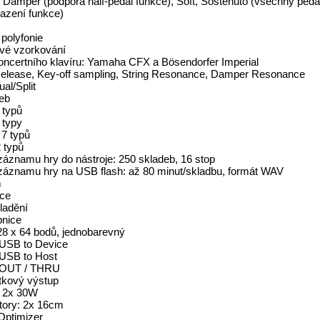
; Damper (podpora half-pedal funkce), Soft, Sostenuto (všechny pedá
řazení funkce)
 polyfonie
vé vzorkování
ncertního klavíru: Yamaha CFX a Bösendorfer Imperial
elease, Key-off sampling, String Resonance, Damper Resonance
al/Split
eb
 typů
 typy
: 7 typů
2 typů
áznamu hry do nástroje: 250 skladeb, 16 stop
áznamu hry na USB flash: až 80 minut/skladbu, formát WAV
m
ice
ladění
pnice
128 x 64 bodů, jednobarevný
 USB to Device
 USB to Host
/ OUT / THRU
tkový výstup
 2x 30W
tory: 2x 16cm
Optimizer