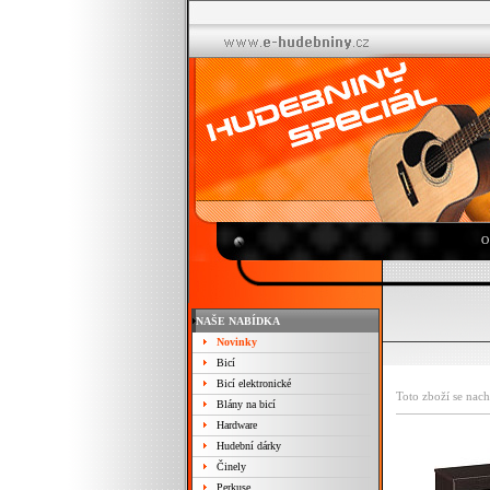
O
NAŠE NABÍDKA
Novinky
Bicí
Bicí elektronické
Toto zboží se nach
Blány na bicí
Hardware
Hudební dárky
Činely
Perkuse