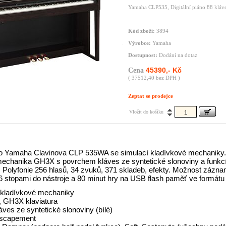
Yamaha CLP535, Digitální piáno 88 kláve
Kód zboží:
3894
Výrobce:
Yamaha
Dostupnost:
Dodání na dotaz
45390,- Kč
Cena
( 37512,40 bez DPH )
Zeptat se prodejce
Vložit do košíku
ano Yamaha Clavinova CLP 535WA se simulací kladívkové mechaniky.
echanika GH3X s povrchem kláves ze syntetické slonoviny a funkc
Polyfonie 256 hlasů, 34 zvuků, 371 skladeb, efekty. Možnost zázn
6 stopami do nástroje a 80 minut hry na USB flash paměť ve formát
 kladívkové mechaniky
, GH3X klaviatura
áves ze syntetické slonoviny (bílé)
scapement