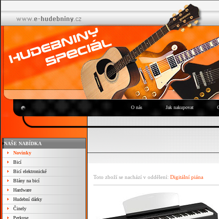
O nás
Jak nakupovat
NAŠE NABÍDKA
Novinky
Bicí
Bicí elektronické
Toto zboží se nachází v oddělení:
Digitální piána
Blány na bicí
Hardware
Hudební dárky
Činely
Perkuse