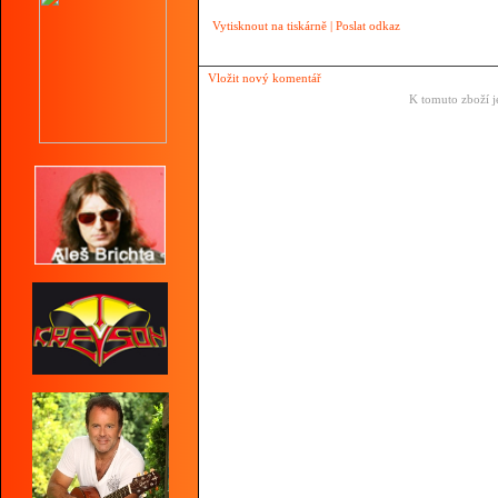
Vytisknout na tiskárně
|
Poslat odkaz
Vložit nový komentář
K tomuto zboží j