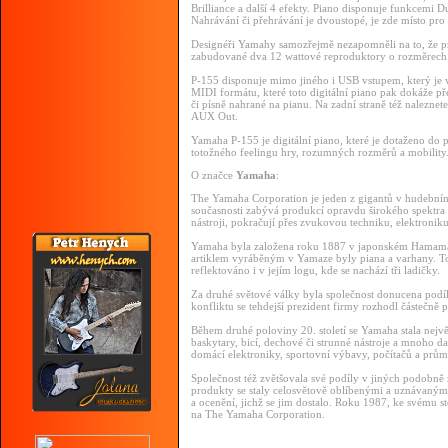
Brilliance a další 4 efekty. Piano disponuje funkcemi 
Nahrávání či přehrávání je dvoustopé, je zde místo pro 
Designéři Yamahy samozřejmě nezapomněli na to, že pro
zabudované dva 12 wattové reproduktory o rozměrech 
P-155 disponuje mimo jiného i USB vstupem, který je 
MIDI formátu, které toto digitální piano pak dokáže př
či písně nahrané na pianu. Na zadní straně též naleznet
AUX Out.
Yamaha P-155 je digitální piano, které je dotaženo do 
totožného feelingu hry, rozumných rozměrů a mobility
O značce
Yamaha
:
The Yamaha Corporation je jeden z gigantů v hudební
současnosti zabývá produkcí opravdu širokého spektra 
nástroji, pokračují přes zvukovou techniku, elektronik
Yamaha byla založena roku 1887 v japonském Hamama
artiklem vyráběným v Yamaze byly piana a varhany. To
reflektováno i v jejím logu, kde se nachází tři ladičky.
Za druhé světové války byla společnost donucena podí
konfliktu se tehdejší prezident firmy rozhodl částečn
Během druhé poloviny 20. století se Yamaha stala největ
baskytary, bicí, dechové či strunné nástroje a mnoho d
domácí elektroniky, sportovní výbavy, počítačů a prů
Společnost též zvětšovala své podíly v jiných podobně 
produkty se staly celosvětově oblíbenými a uznávanými
a ocenění, jichž se jim dostalo. Roku 1987, ke svému
na The Yamaha Corporation.