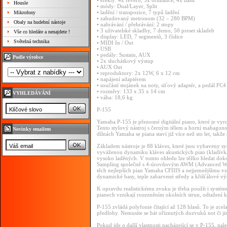
• efekty: 4x reverb, 3x brilliance, 4x další
Housle
• módy: Dual/Layer, Split
• ladění / transpozice, 7 typů ladění
Mikrofony
• zabudovaný metronom (32 – 280 BPM)
Obaly na hudební nástoje
• nahrávání / přehrávání: 2 stopy
• 3 uživatelské skladby, 7 demo, 50 preset skladeb
Vše co hledáte a nenajdete !
• display: LED, 7 segmentů, 3 číslice
Světelná technika
• MIDI In / Out
• USB
• pedály: Sustain, AUX
Podle výrobce
• 2x sluchátkový výstup
• AUX Out
• reproduktory: 2x 12W, 6 x 12 cm
• napájení adaptérem
• součástí stojánek na noty, síťový adaptér, a pedál FC4
• rozměry: 133 x 35 x 14 cm
VYHLEDÁVÁNÍ
• váha: 18,6 kg
P-155
Yamaha P-155 je přenosné digitální piano, které je vy
Tento stylový nástroj s černým tělem a horní mahagono
Novinky emailem
dílnách Yamaha se piana staví již více než sto let, takž
Základem nástroje je 88 kláves, které jsou vybaveny s
vyváženou dynamiku kláves akustických pian (kladívka)
vysoko laděných. V tomto ohledu lze těžko hledat doko
Sampling společně s 4-úrovňovým AWM (Advanced W
těch nejlepších pian Yamaha CFIIIS a nejjemnějšímu vz
dynamické basy, teple zabarvené středy a křišťálové vý
K opravdu realistickému zvuku je třeba použít i systé
pianech vznikají rozezněním okolních strun, odtažení kl
P-155 zvládá polyfonie čítající až 128 hlasů. To je zce
předlohy. Nemusíte se bát oříznutých dozvuků not či j
Pokud jde o další vlastnosti nacházející se v P-155, na