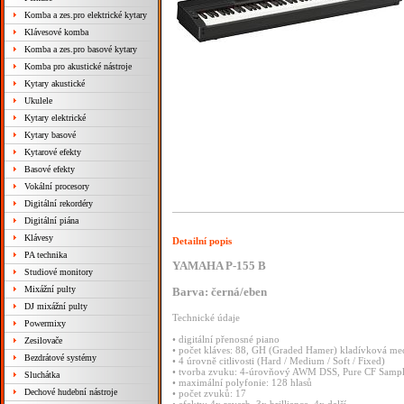
Komba a zes.pro elektrické kytary
Klávesové komba
Komba a zes.pro basové kytary
Komba pro akustické nástroje
Kytary akustické
Ukulele
Kytary elektrické
Kytary basové
Kytarové efekty
Basové efekty
Vokální procesory
Digitální rekordéry
Digitální piána
Klávesy
Detailní popis
PA technika
YAMAHA P-155 B
Studiové monitory
Mixážní pulty
Barva: černá/eben
DJ mixážní pulty
Technické údaje
Powermixy
• digitální přenosné piano
Zesilovače
• počet kláves: 88, GH (Graded Hamer) kladívková me
Bezdrátové systémy
• 4 úrovně citlivosti (Hard / Medium / Soft / Fixed)
• tvorba zvuku: 4-úrovňový AWM DSS, Pure CF Sampli
Sluchátka
• maximální polyfonie: 128 hlasů
Dechové hudební nástroje
• počet zvuků: 17