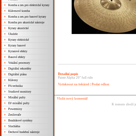
Komba a zes.pro elektrické kytary
Klávesové komba
Komba a zes.pro basové kytary
Komba pro akustické nástroje
Kytary akustické
Ukulele
Kytary elektrické
Kytary basové
Kytarové efekty
Basové efekty
Vokální procesory
Digitální rekordéry
Detailní popis
Digitální piána
Paiste Alpha 20" full ride
Klávesy
Vytisknout na tiskárně
|
Poslat odkaz
PA technika
Studiové monitory
Mixážní pulty
Vložit nový komentář
DJ mixážní pulty
K tomuto zboží j
Powermixy
Zesilovače
Bezdrátové systémy
Sluchátka
Dechové hudební nástroje