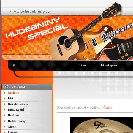
O nás
Jak nakupovat
NAŠE NABÍDKA
Novinky
Bicí
Bicí elektronické
Toto zboží se nachází v oddělení:
Činely
Blány na bicí
Hardware
Hudební dárky
Činely
Perkuse