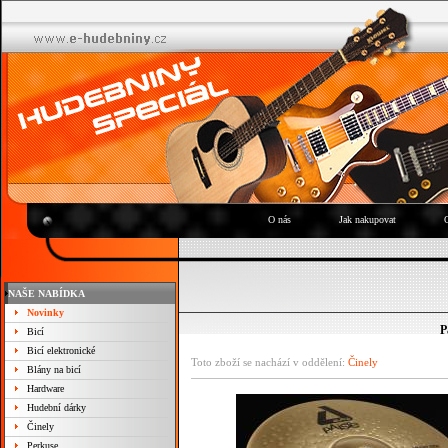
O nás
Jak nakupovat
NAŠE NABÍDKA
Novinky
P
Bicí
Bicí elektronické
Toto zboží se nachází v oddělení:
Činely
Blány na bicí
Hardware
Hudební dárky
Činely
Perkuse