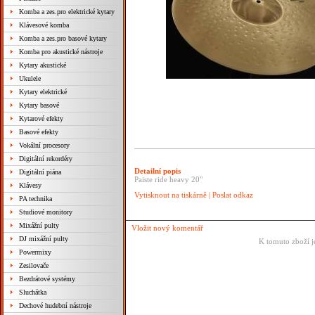
Komba a zes.pro elektrické kytary
Klávesové komba
Komba a zes.pro basové kytary
Komba pro akustické nástroje
Kytary akustické
Ukulele
Kytary elektrické
Kytary basové
Kytarové efekty
Basové efekty
Vokální procesory
Digitální rekordéry
Detailní popis
Digitální piána
Paiste ride heavy 20"
Klávesy
Vytisknout na tiskárně
|
Poslat odkaz
PA technika
Studiové monitory
Mixážní pulty
Vložit nový komentář
DJ mixážní pulty
K tomuto zboží j
Powermixy
Zesilovače
Bezdrátové systémy
Sluchátka
Dechové hudební nástroje