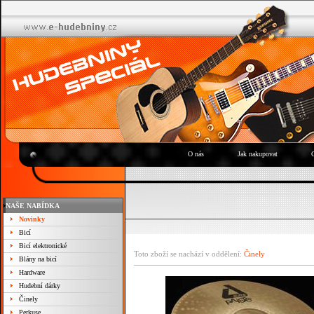
O nás
Jak nakupovat
NAŠE NABÍDKA
Novinky
Bicí
Bicí elektronické
Toto zboží se nachází v oddělení:
Činely
Blány na bicí
Hardware
Hudební dárky
Činely
Perkuse