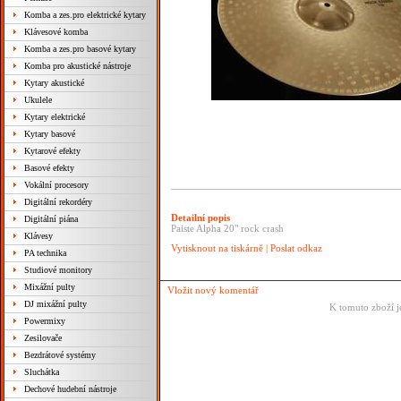
Komba a zes.pro elektrické kytary
Klávesové komba
Komba a zes.pro basové kytary
Komba pro akustické nástroje
Kytary akustické
Ukulele
Kytary elektrické
Kytary basové
Kytarové efekty
Basové efekty
Vokální procesory
Digitální rekordéry
Detailní popis
Digitální piána
Paiste Alpha 20" rock crash
Klávesy
Vytisknout na tiskárně
|
Poslat odkaz
PA technika
Studiové monitory
Mixážní pulty
Vložit nový komentář
DJ mixážní pulty
K tomuto zboží j
Powermixy
Zesilovače
Bezdrátové systémy
Sluchátka
Dechové hudební nástroje