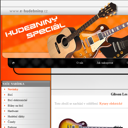
O nás
Jak nakupovat
NAŠE NABÍDKA
Novinky
Gibson Les 
Bicí
Bicí elektronické
Toto zboží se nachází v oddělení:
Kytary elektrické
Blány na bicí
Hardware
Hudební dárky
Činely
Perkuse