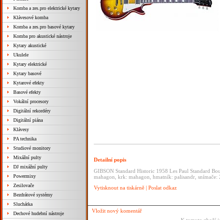
Komba a zes.pro elektrické kytary
Klávesové komba
Komba a zes.pro basové kytary
Komba pro akustické nástroje
Kytary akustické
Ukulele
Kytary elektrické
Kytary basové
Kytarové efekty
Basové efekty
Vokální procesory
Digitální rekordéry
Digitální piána
Klávesy
PA technika
Studiové monitory
Mixážní pulty
Detailní popis
DJ mixážní pulty
GIBSON Standard Historic 1958 Les Paul Standard Bourbo
Powermixy
mahagon, krk: mahagon, hmatník: palisandr, snímače:
Zesilovače
Vytisknout na tiskárně
|
Poslat odkaz
Bezdrátové systémy
Sluchátka
Vložit nový komentář
Dechové hudební nástroje