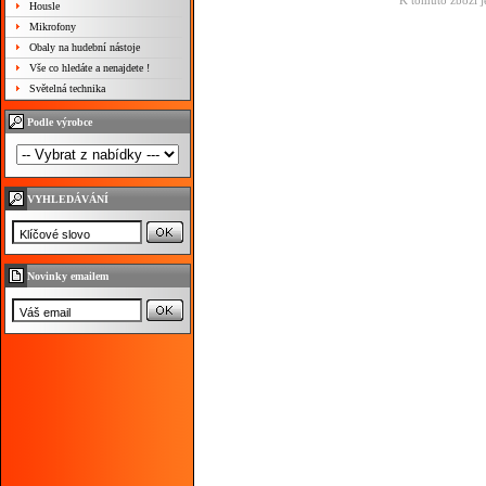
K tomuto zboží j
Housle
Mikrofony
Obaly na hudební nástoje
Vše co hledáte a nenajdete !
Světelná technika
Podle výrobce
VYHLEDÁVÁNÍ
Novinky emailem