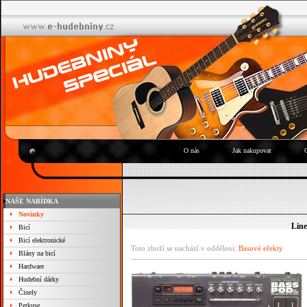
O nás
Jak nakupovat
NAŠE NABÍDKA
Novinky
Line
Bicí
Bicí elektronické
Toto zboží se nachází v oddělení:
Basové efekty
Blány na bicí
Hardware
Hudební dárky
Činely
Perkuse