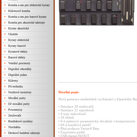
Komba a zes.pro elektrické kytary
Klávesové komba
Komba a zes.pro basové kytary
Komba pro akustické nástroje
Kytary akustické
Ukulele
Kytary elektrické
Kytary basové
Kytarové efekty
Basové efekty
Vokální procesory
Digitální rekordéry
Digitální piána
Klávesy
PA technika
Detailní popis
Studiové monitory
Mixážní pulty
Nová generace multiefektů vycházející z klasického Ba
DJ mixážní pulty
• Simulace 28 zesilovačů
Powermixy
• Simulace 22 reproboxů
• 4 typy mikrofonů
Zesilovače
• 50 efektů
• 6-ti pásmový parametrický ekvalizér s kompresorem
Bezdrátové systémy
• 64-ti kanálová paměť
Sluchátka
• Plná podpora Variax® Bass
• Expression pedál
Dechové hudební nástroje
• USB digital IN/OUT