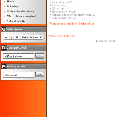
Housle
• Plná podpora MIDI
• Audio vstup
Mikrofony
• DI výstup
Obaly na hudební nástoje
• Sluchátkový výstup
• Několikářádkový přehledný display
Vše co hledáte a nenajdete !
• Chromatická ladička
Světelná technika
Vytisknout na tiskárně
|
Poslat odkaz
Podle výrobce
Vložit nový komentář
K tomuto zboží j
VYHLEDÁVÁNÍ
Novinky emailem