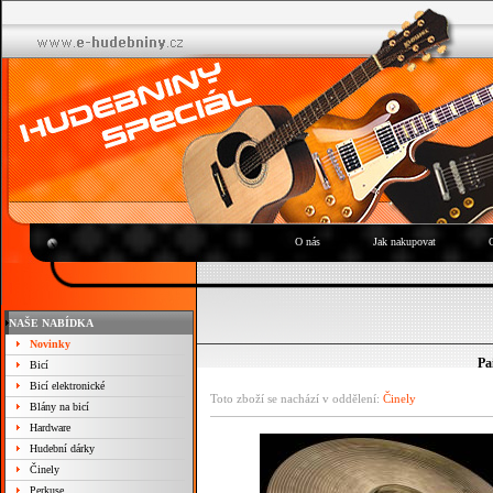
O nás
Jak nakupovat
NAŠE NABÍDKA
Novinky
Pa
Bicí
Bicí elektronické
Toto zboží se nachází v oddělení:
Činely
Blány na bicí
Hardware
Hudební dárky
Činely
Perkuse