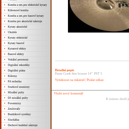
Komba a zes.pro elektrické kytary
Klávesové komba
Komba a zes.pro basové kytary
Komba pro akustické nástroje
Kytary akustické
Ukulele
Kytary elektrické
Kytary basové
Kytarové efekty
Basové efekty
Vokální procesory
Digitální rekordéry
Detailní popis
Digitální piána
Paiste Crash thin bronze 14" PST 5
Klávesy
Vytisknout na tiskárně
|
Poslat odkaz
PA technika
Studiové monitory
Mixážní pulty
Vložit nový komentář
DJ mixážní pulty
K tomuto zboží j
Powermixy
Zesilovače
Bezdrátové systémy
Sluchátka
Dechové hudební nástroje