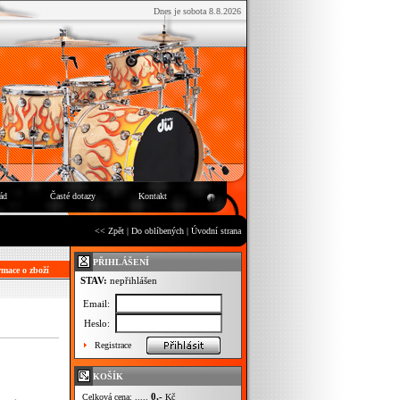
Dnes je sobota 8.8.2026
ád
Časté dotazy
Kontakt
<< Zpět
|
Do oblíbených
|
Úvodní strana
PŘIHLÁŠENÍ
mace o zboží
STAV:
nepřihlášen
Email:
Heslo:
Registrace
KOŠÍK
0,-
Celková cena: .....
Kč