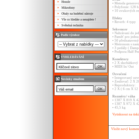
Housle
• Metoda generová
• Polyfonie: 128 h
Mikrofony
• 10 zvukových re
Obaly na hudební nástoje
Efekty
Vše co hledáte a nenajdete !
• Reverb: 4 typy
Světelná technika
Sekvencer
• Nahrávaní do je
Podle výrobce
• Paměť pro jednu
• 50 přednatavený
• Metronom s nas
• 3 pedály ( Dampe
• Podpora Half Ped
VYHLEDÁVÁNÍ
Konektory
• 2 X sluchátkový
• MIDI In/ Out
Ozvučení
• Integrovaný ozv
Novinky emailem
• Zesilovač: 2 X 
• Reproduktory:
• 2 X ( 6 cm X 12
Rozměry/ váha
• 1387 X 819 X 
• 1387 X 972 X 4
• 45,5 kg
Vytisknout na tisk
Vložit nový komen