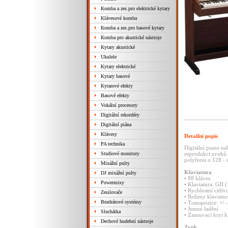
Komba a zes.pro elektrické kytary
Klávesové komba
Komba a zes.pro basové kytary
Komba pro akustické nástroje
Kytary akustické
Ukulele
Kytary elektrické
Kytary basové
Kytarové efekty
Basové efekty
Vokální procesory
Digitální rekordéry
Digitální piána
Klávesy
Detailní popis
PA technika
Digitální piano na
Studiové monitory
reprodukci zvuků 
polyfonii o 128 - 
Mixážní pulty
Klaviatura
DJ mixážní pulty
• 88 kláves
Powermixy
• Klaviatura: GH 
• Rychlostní citliv
Zesilovače
• Režimy klaviatu
Bezdrátové systémy
• Transpozice: +/ 
• Jemné ladění
Sluchátka
• Zasouvací kryt k
Dechové hudební nástroje
Zvuk