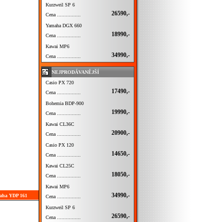
Kurzweil SP 6
26590,-
Cena ................
Yamaha DGX 660
18990,-
Cena ................
Kawai MP6
34990,-
Cena ................
NEJPRODÁVANĚJŠÍ
Casio PX 720
17490,-
Cena ................
Bohemia BDP-900
19990,-
Cena ................
Kawai CL36C
20900,-
Cena ................
Casio PX 120
14650,-
Cena ................
Kawai CL25C
18050,-
Cena ................
Kawai MP6
34990,-
maha YDP 161
Cena ................
Kurzweil SP 6
26590,-
Cena ................