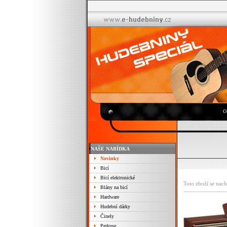
O
NAŠE NABÍDKA
Novinky
Bicí
Bicí elektronické
Toto zboží se nach
Blány na bicí
Hardware
Hudební dárky
Činely
Perkuse