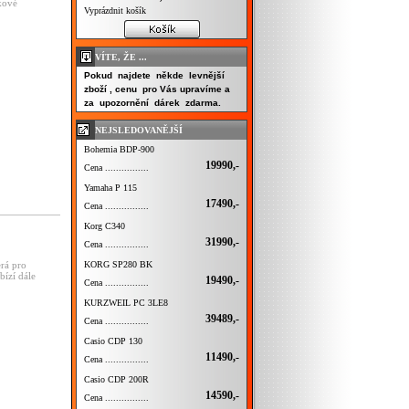
kové
Vyprázdnit košík
VÍTE, ŽE ...
Pokud najdete někde levnější
zboží , cenu pro Vás upravíme a
za upozornění dárek zdarma.
NEJSLEDOVANĚJŠÍ
Bohemia BDP-900
19990,-
Cena ................
Yamaha P 115
17490,-
Cena ................
Korg C340
31990,-
Cena ................
KORG SP280 BK
erá pro
bízí dále
19490,-
Cena ................
KURZWEIL PC 3LE8
39489,-
Cena ................
Casio CDP 130
11490,-
Cena ................
Casio CDP 200R
14590,-
Cena ................