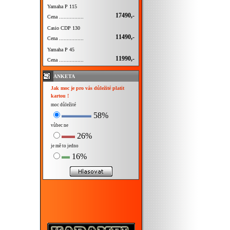
Yamaha P 115
17490,-
Cena ................
Casio CDP 130
11490,-
Cena ................
Yamaha P 45
11990,-
Cena ................
ANKETA
Jak moc je pro vás důležité platit
kartou !
moc důležité
58%
vůbec ne
26%
je mě to jedno
16%