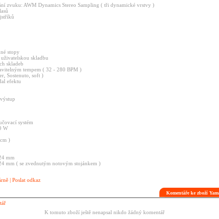
ní zvuku: AWM Dynamics Stereo Sampling ( tři dynamické vrstvy )
lasů
jstříků
dné stopy
 uživatelskou skladbu
ch skladeb
tavitelným tempem ( 32 - 280 BPM )
r, Sostenuto, soft )
al efektu
 výstup
učovací systém
20 W
 cm )
424 mm
24 mm ( se zvednutým notovým stojánkem )
árně
|
Poslat odkaz
Komentáře ke zboží Ya
tář
K tomuto zboží ještě nenapsal nikdo žádný komentář