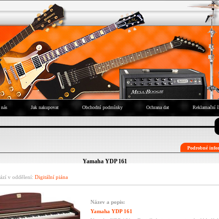
 nás
Jak nakupovat
Obchodní podmínky
Ochrana dat
Reklamační ř
Podrobné infor
Yamaha YDP 161
ází v oddělení:
Digitální piána
Název a popis:
Yamaha YDP 161