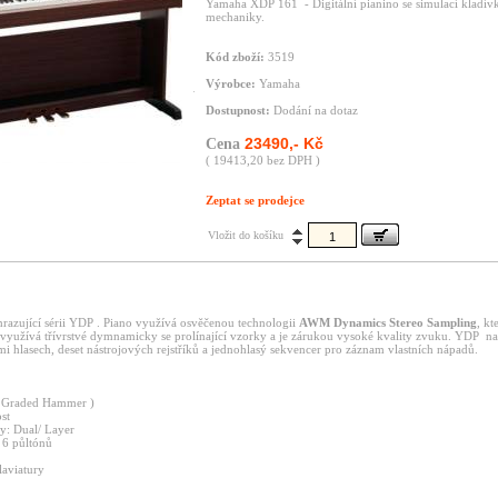
Yamaha XDP 161 - Digitální pianino se simulací kladív
mechaniky.
Kód zboží:
3519
Výrobce:
Yamaha
Dostupnost:
Dodání na dotaz
23490,- Kč
Cena
( 19413,20 bez DPH )
Zeptat se prodejce
Vložit do košíku
hrazující sérii YDP . Piano využívá osvěčenou technologii
AWM Dynamics Stereo Sampling
, kt
využívá třívrstvé dymnamicky se prolínající vzorky a je zárukou vysoké kvality zvuku. YDP na
mi hlasech, deset nástrojových rejstříků a jednohlasý sekvencer pro záznam vlastních nápadů.
( Graded Hammer )
ost
ry: Dual/ Layer
- 6 půltónů
laviatury