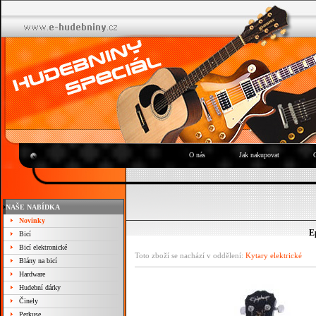
O nás
Jak nakupovat
NAŠE NABÍDKA
Novinky
E
Bicí
Bicí elektronické
Toto zboží se nachází v oddělení:
Kytary elektrické
Blány na bicí
Hardware
Hudební dárky
Činely
Perkuse