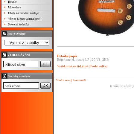
Housle
Mikrofony
Obaly na hudební nástoje
Vše co hledáte a nenajdete !
Světelná technika
Podle výrobce
VYHLEDÁVÁNÍ
Detailní popis
Epiphone el. kytara LP 100 VS 2HB
Vytisknout na tiskárně
|
Poslat odkaz
Novinky emailem
Vložit nový komentář
K tomuto zboží j