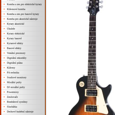
Komba a zes.pro elektrické kytary
Klávesové komba
Komba a zes.pro basové kytary
Komba pro akustické nástroje
Kytary akustické
Ukulele
Kytary elektrické
Kytary basové
Kytarové efekty
Basové efekty
Vokální procesory
Digitální rekordéry
Digitální piána
Klávesy
PA technika
Studiové monitory
Mixážní pulty
DJ mixážní pulty
Powermixy
Zesilovače
Bezdrátové systémy
Sluchátka
Dechové hudební nástroje