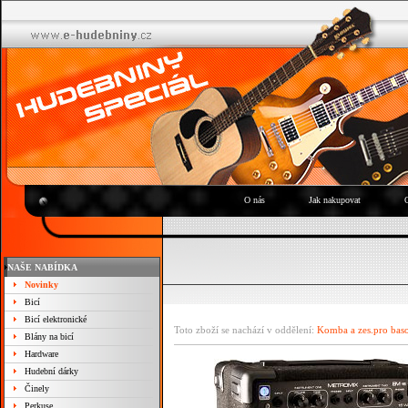
O nás
Jak nakupovat
NAŠE NABÍDKA
Novinky
Bicí
Bicí elektronické
Toto zboží se nachází v oddělení:
Komba a zes.pro bas
Blány na bicí
Hardware
Hudební dárky
Činely
Perkuse