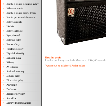
Komba a zes.pro elektrické kytary
Klávesové komba
Komba a zes.pro basové kytary
Komba pro akustické nástroje
Kytary akustické
Ukulele
Kytary elektrické
Kytary basové
Kytarové efekty
Basové efekty
Vokální procesory
Digitální rekordéry
Detailní popis
Digitální piána
kombo pro baskytaru, řada Metromix, 15W, 8" reprodukt
Klávesy
Vytisknout na tiskárně
|
Poslat odkaz
PA technika
Studiové monitory
Mixážní pulty
DJ mixážní pulty
Powermixy
Zesilovače
Bezdrátové systémy
Sluchátka
Dechové hudební nástroje