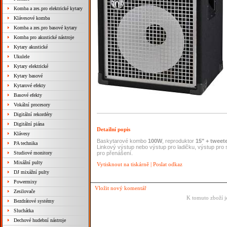
Komba a zes.pro elektrické kytary
Klávesové komba
Komba a zes.pro basové kytary
Komba pro akustické nástroje
Kytary akustické
Ukulele
Kytary elektrické
Kytary basové
Kytarové efekty
Basové efekty
Vokální procesory
Digitální rekordéry
Digitální piána
Detailní popis
Klávesy
Baskytarové kombo
100W
, reproduktor
15" + tweet
PA technika
Linkový výstup nebo výstup pro ladičku, výstup pro 
Studiové monitory
pro přenášení.
Mixážní pulty
Vytisknout na tiskárně
|
Poslat odkaz
DJ mixážní pulty
Powermixy
Vložit nový komentář
Zesilovače
K tomuto zboží j
Bezdrátové systémy
Sluchátka
Dechové hudební nástroje