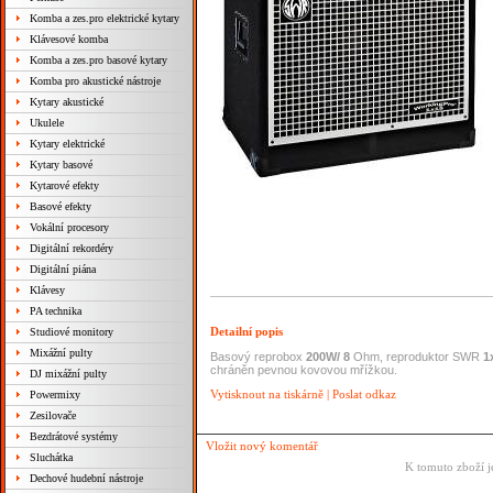
Komba a zes.pro elektrické kytary
Klávesové komba
Komba a zes.pro basové kytary
Komba pro akustické nástroje
Kytary akustické
Ukulele
Kytary elektrické
Kytary basové
Kytarové efekty
Basové efekty
Vokální procesory
Digitální rekordéry
Digitální piána
Klávesy
PA technika
Detailní popis
Studiové monitory
Mixážní pulty
Basový reprobox
200W/ 8
Ohm, reproduktor SWR
1
chráněn pevnou kovovou mřížkou.
DJ mixážní pulty
Vytisknout na tiskárně
|
Poslat odkaz
Powermixy
Zesilovače
Bezdrátové systémy
Vložit nový komentář
Sluchátka
K tomuto zboží j
Dechové hudební nástroje