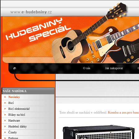
O nás
Jak nakupovat
NAŠE NABÍDKA
Novinky
Bicí
Bicí elektronické
Toto zboží se nachází v oddělení:
Komba a zes.pro bas
Blány na bicí
Hardware
Hudební dárky
Činely
Perkuse