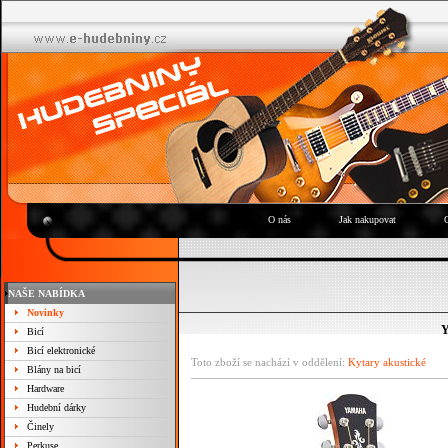
O nás
Jak nakupovat
NAŠE NABÍDKA
Novinky
Y
Bicí
Bicí elektronické
Toto zboží se nachází v oddělení:
Kytary akustické
Blány na bicí
Hardware
Hudební dárky
Činely
Perkuse