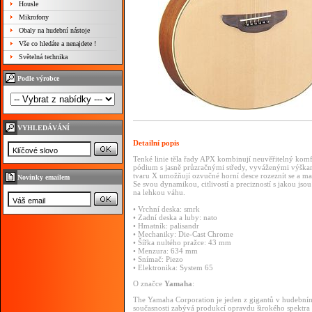
Housle
Mikrofony
Obaly na hudební nástoje
Vše co hledáte a nenajdete !
Světelná technika
Podle výrobce
VYHLEDÁVÁNÍ
Detailní popis
Tenké linie těla řady APX kombinují neuvěřitelný komf
pódium s jasně průzračnými středy, vyváženými výška
tvaru X umožňují ozvučné horní desce rozeznít se a max
Novinky emailem
Se svou dynamikou, citlivostí a precizností s jakou js
na lehkou váhu.
• Vrchní deska: smrk
• Zadní deska a luby: nato
• Hmatník: palisandr
• Mechaniky: Die-Cast Chrome
• Šířka nultého pražce: 43 mm
• Menzura: 634 mm
• Snímač: Piezo
• Elektronika: System 65
O značce
Yamaha
:
The Yamaha Corporation je jeden z gigantů v hudební
současnosti zabývá produkcí opravdu širokého spektra 