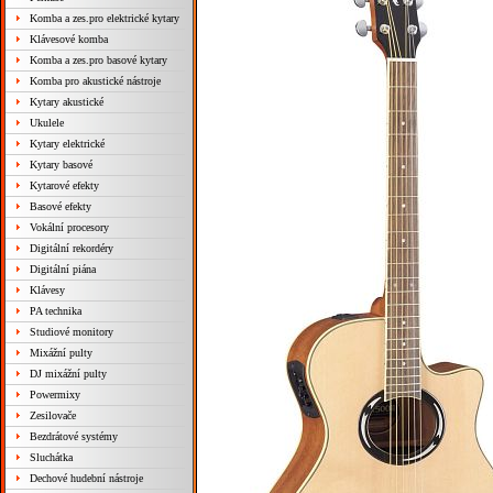
Komba a zes.pro elektrické kytary
Klávesové komba
Komba a zes.pro basové kytary
Komba pro akustické nástroje
Kytary akustické
Ukulele
Kytary elektrické
Kytary basové
Kytarové efekty
Basové efekty
Vokální procesory
Digitální rekordéry
Digitální piána
Klávesy
PA technika
Studiové monitory
Mixážní pulty
DJ mixážní pulty
Powermixy
Zesilovače
Bezdrátové systémy
Sluchátka
Dechové hudební nástroje