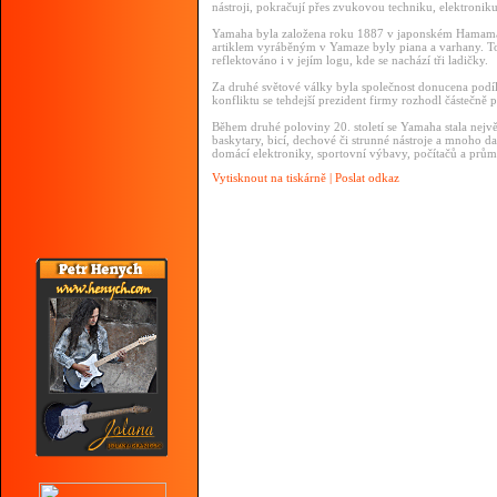
nástroji, pokračují přes zvukovou techniku, elektronik
Yamaha byla založena roku 1887 v japonském Hamama
artiklem vyráběným v Yamaze byly piana a varhany. To
reflektováno i v jejím logu, kde se nachází tři ladičky.
Za druhé světové války byla společnost donucena podí
konfliktu se tehdejší prezident firmy rozhodl částečn
Během druhé poloviny 20. století se Yamaha stala největ
baskytary, bicí, dechové či strunné nástroje a mnoho d
domácí elektroniky, sportovní výbavy, počítačů a prů
Vytisknout na tiskárně
|
Poslat odkaz