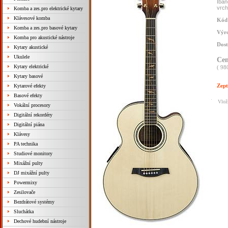
Iban
vrch
Komba a zes.pro elektrické kytary
Klávesové komba
Kód 
Komba a zes.pro basové kytary
Výr
Komba pro akustické nástroje
Dost
Kytary akustické
Ukulele
Ce
Kytary elektrické
( 98
Kytary basové
Zept
Kytarové efekty
Basové efekty
Vlož
Vokální procesory
Digitální rekordéry
Digitální piána
Klávesy
PA technika
Studiové monitory
Mixážní pulty
DJ mixážní pulty
Powermixy
Zesilovače
Bezdrátové systémy
Sluchátka
Dechové hudební nástroje