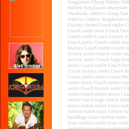
Sunglasses Cheap Oakley Oak
Oakley Sunglasses wholesale
wholesale oakleys Cheap Oak
Oakleys Oakley Sunglasses o
Factory Outlet Coach outlet C
Coach outlet store Coach Fact
Coach outlet Coach factory o
Coach purse Coach outlet sto
Factory Coach outlet Coach f
factory outlet Coach outlet s
factory outlet Coach bags Coa
stores Coach outlet Coach fac
Coach factory outlet Coach fa
Coach outlet stores Coach Pur
outlet stores Coach outlet Co
outlet Coach factory outlet C
outlet Coach outlet stores Coa
stores Coach bags Coach outle
louis vuitton outlet louis vuit
vuitton outlet louis vuitton ou
handbags louis vuitton outlet 
louis vuitton outlet louis vuit
outlet louis vuitton outlet on