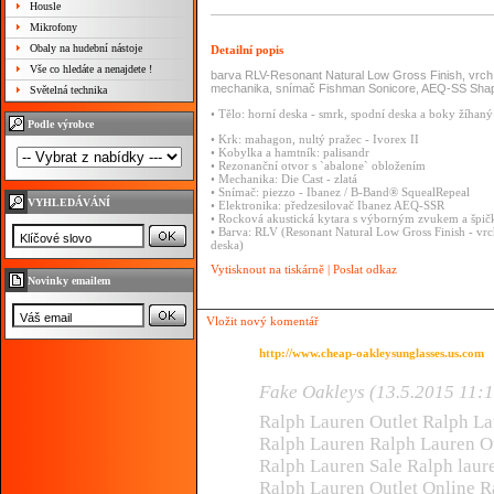
Housle
Mikrofony
Obaly na hudební nástoje
Detailní popis
Vše co hledáte a nenajdete !
barva RLV-Resonant Natural Low Gross Finish, vrch.
mechanika, snímač Fishman Sonicore, AEQ-SS Shape
Světelná technika
•
Tělo:
horní
deska
-
smrk,
spodní
deska
a
boky
žíhan
Podle výrobce
•
Krk:
mahagon,
nultý
pražec
-
Ivorex
II
•
Kobylka
a
hamtník:
palisandr
•
Rezonanční
otvor
s
`abalone`
obložením
•
Mechanika:
Die
Cast
-
zlatá
•
Snímač:
piezzo
-
Ibanez
/
B-Band®
SquealRepeal
VYHLEDÁVÁNÍ
•
Elektronika:
předzesilovač
Ibanez
AEQ-SSR
•
Rocková
akustická
kytara
s
výborným
zvukem
a
špi
•
Barva:
RLV
(Resonant
Natural
Low
Gross
Finish
-
vr
deska)
Vytisknout na tiskárně
|
Poslat odkaz
Novinky emailem
Vložit nový komentář
http://www.cheap-oakleysunglasses.us.com
Fake Oakleys (13.5.2015 11:
Ralph Lauren Outlet Ralph La
Ralph Lauren Ralph Lauren Ou
Ralph Lauren Sale Ralph laur
Ralph Lauren Outlet Online R