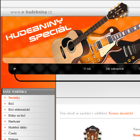
O nás
Jak nakupovat
NAŠE NABÍDKA
Novinky
Bicí
Bicí elektronické
Toto zboží se nachází v oddělení:
Kytary akustické
Blány na bicí
Hardware
Hudební dárky
Náze
Činely
Iba
Perkuse