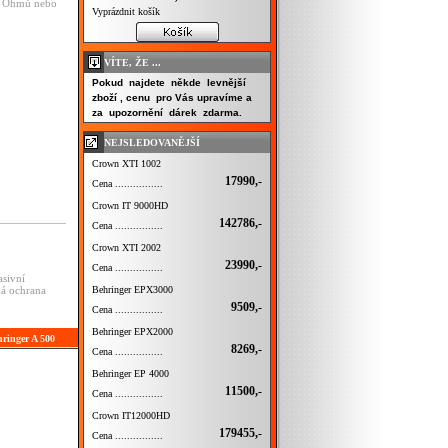
 4 Ohmů nebo
Vyprázdnit košík
VÍTE, ŽE ...
Pokud najdete někde levnější
zboží , cenu pro Vás upravíme a
za upozornění dárek zdarma.
NEJSLEDOVANĚJŠÍ
Crown XTI 1002
17990,-
Cena ................
Crown IT 9000HD
142786,-
Cena ................
Crown XTI 2002
23990,-
Cena ................
asivní
Behringer EPX3000
ná ochrana
9509,-
Cena ................
Behringer EPX2000
hringer A 500
8269,-
Cena ................
Behringer EP 4000
11500,-
Cena ................
Crown IT12000HD
179455,-
Cena ................