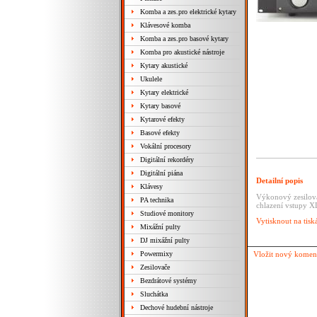
Komba a zes.pro elektrické kytary
Klávesové komba
Komba a zes.pro basové kytary
Komba pro akustické nástroje
Kytary akustické
Ukulele
Kytary elektrické
Kytary basové
Kytarové efekty
Basové efekty
Vokální procesory
Digitální rekordéry
Digitální piána
Detailní popis
Klávesy
Výkonový zesilov
PA technika
chlazení
vstupy X
Studiové monitory
Vytisknout na tisk
Mixážní pulty
DJ mixážní pulty
Powermixy
Vložit nový komen
Zesilovače
Bezdrátové systémy
Sluchátka
Dechové hudební nástroje