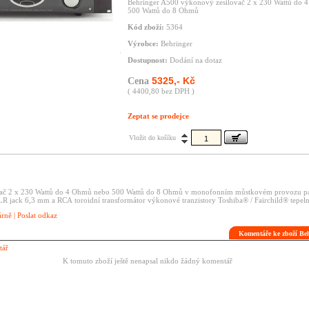
Behringer A500 výkonový zesilovač 2 x 230 Wattů do
500 Wattů do 8 Ohmů
Kód zboží:
5364
Výrobce:
Behringer
Dostupnost:
Dodání na dotaz
5325,- Kč
Cena
( 4400,80 bez DPH )
Zeptat se prodejce
Vložit do košíku
ač 2 x 230 Wattů do 4 Ohmů nebo 500 Wattů do 8 Ohmů v monofonním můstkovém provozu
p
LR
jack 6,3 mm a RCA
toroidní transformátor
výkonové tranzistory Toshiba® / Fairchild®
tepel
árně
|
Poslat odkaz
Komentáře ke zboží Be
tář
K tomuto zboží ještě nenapsal nikdo žádný komentář