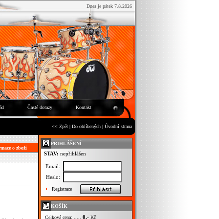
Dnes je pátek 7.8.2026
ád
Časté dotazy
Kontakt
<< Zpět
|
Do oblíbených
|
Úvodní strana
PŘIHLÁŠENÍ
mace o zboží
STAV:
nepřihlášen
Email:
Heslo:
Registrace
KOŠÍK
0,-
Celková cena: .....
Kč