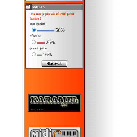
ANKETA
Jak moc je pro vás důležité platit
kartou !
moc důležité
58%
vůbec ne
26%
je mě to jedno
16%