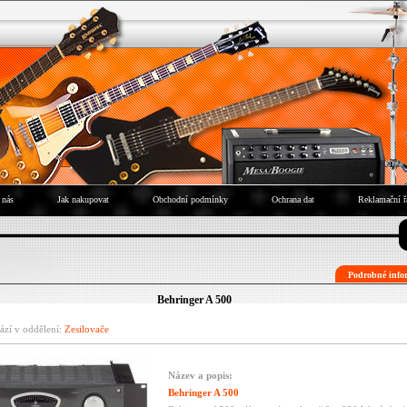
 nás
Jak nakupovat
Obchodní podmínky
Ochrana dat
Reklamační ř
Podrobné infor
Behringer A 500
ází v oddělení:
Zesilovače
Název a popis:
Behringer A 500