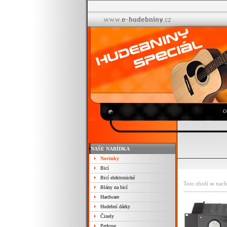
O
NAŠE NABÍDKA
Novinky
Bicí
Bicí elektronické
Toto zboží se nach
Blány na bicí
Hardware
Hudební dárky
Činely
Perkuse