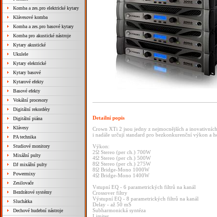
Komba a zes.pro elektrické kytary
Klávesové komba
Komba a zes.pro basové kytary
Komba pro akustické nástroje
Kytary akustické
Ukulele
Kytary elektrické
Kytary basové
Kytarové efekty
Basové efekty
Vokální procesory
Digitální rekordéry
Detailní popis
Digitální piána
Klávesy
Crown XTi 2 jsou jedny z nejmocnějších a inovativních
i nadále určují standard pro bezkonkurenční výkon a h
PA technika
Studiové monitory
Výkon:
2Ω Stereo (per ch.) 700W
Mixážní pulty
4Ω Stereo (per ch.) 500W
8Ω Stereo (per ch.) 275W
DJ mixážní pulty
8Ω Bridge-Mono 1000W
Powermixy
4Ω Bridge-Mono 1400W
Zesilovače
Vstupní EQ - 6 parametrických filtrů na kanál
Bezdrátové systémy
Crossover filtry
Výstupní EQ - 8 parametrických filtrů na kanál
Sluchátka
Delay - až 50 mS
Subharmonická syntéza
Dechové hudební nástroje
Limiter