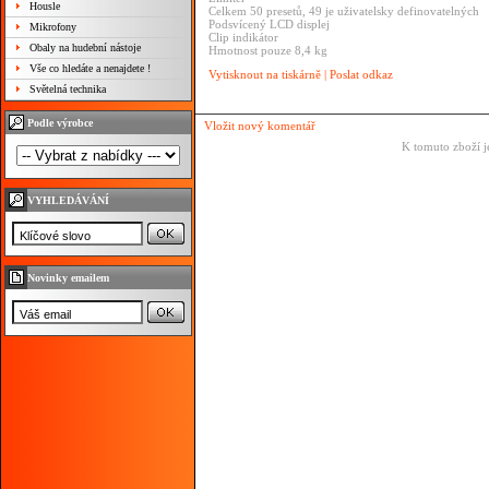
Housle
Celkem 50 presetů, 49 je uživatelsky definovatelných
Podsvícený LCD displej
Mikrofony
Clip indikátor
Obaly na hudební nástoje
Hmotnost pouze 8,4 kg
Vše co hledáte a nenajdete !
Vytisknout na tiskárně
|
Poslat odkaz
Světelná technika
Podle výrobce
Vložit nový komentář
K tomuto zboží j
VYHLEDÁVÁNÍ
Novinky emailem