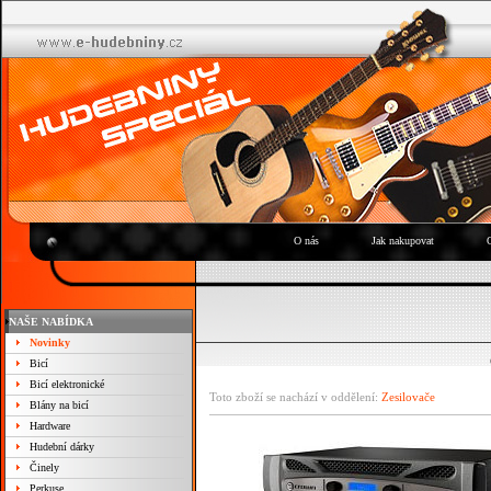
O nás
Jak nakupovat
NAŠE NABÍDKA
Novinky
Bicí
Bicí elektronické
Toto zboží se nachází v oddělení:
Zesilovače
Blány na bicí
Hardware
Hudební dárky
Činely
Perkuse