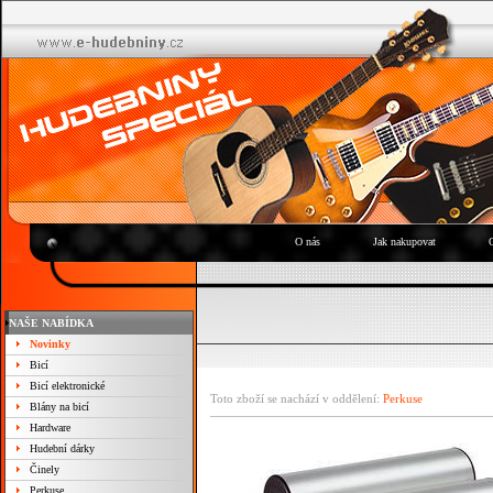
O nás
Jak nakupovat
NAŠE NABÍDKA
Novinky
Bicí
Bicí elektronické
Toto zboží se nachází v oddělení:
Perkuse
Blány na bicí
Hardware
Hudební dárky
Činely
Perkuse