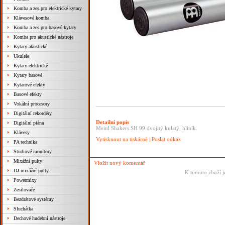
Komba a zes.pro elektrické kytary
Klávesové komba
Komba a zes.pro basové kytary
Komba pro akustické nástroje
Kytary akustické
Ukulele
Kytary elektrické
Kytary basové
Kytarové efekty
Basové efekty
Vokální procesory
Digitální rekordéry
Detailní popis
Digitální piána
Meinl Shakers SH 99 dvojitý kulatý, hliník.
Klávesy
Vytisknout na tiskárně
|
Poslat odkaz
PA technika
Studiové monitory
Mixážní pulty
Vložit nový komentář
DJ mixážní pulty
K tomuto zboží j
Powermixy
Zesilovače
Bezdrátové systémy
Sluchátka
Dechové hudební nástroje