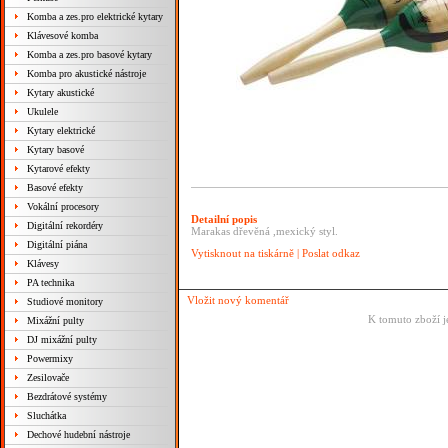
Komba a zes.pro elektrické kytary
Klávesové komba
Komba a zes.pro basové kytary
Komba pro akustické nástroje
Kytary akustické
Ukulele
Kytary elektrické
Kytary basové
Kytarové efekty
Basové efekty
Vokální procesory
Detailní popis
Digitální rekordéry
Marakas dřevěná ,mexický styl.
Digitální piána
Vytisknout na tiskárně
|
Poslat odkaz
Klávesy
PA technika
Vložit nový komentář
Studiové monitory
K tomuto zboží j
Mixážní pulty
DJ mixážní pulty
Powermixy
Zesilovače
Bezdrátové systémy
Sluchátka
Dechové hudební nástroje