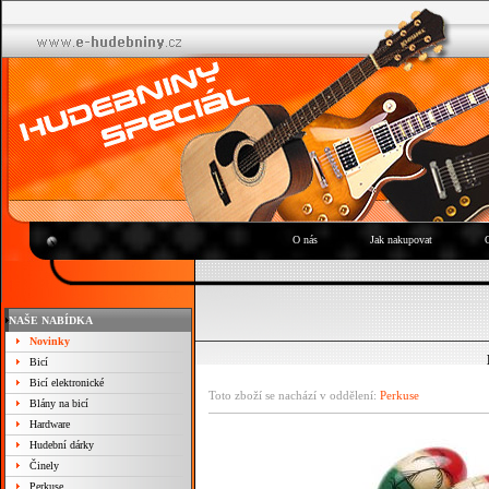
O nás
Jak nakupovat
NAŠE NABÍDKA
Novinky
Bicí
Bicí elektronické
Toto zboží se nachází v oddělení:
Perkuse
Blány na bicí
Hardware
Hudební dárky
Činely
Perkuse