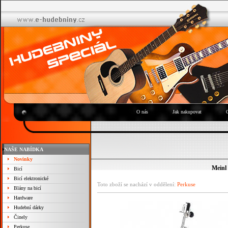
O nás
Jak nakupovat
NAŠE NABÍDKA
Novinky
Meinl
Bicí
Bicí elektronické
Toto zboží se nachází v oddělení:
Perkuse
Blány na bicí
Hardware
Hudební dárky
Činely
Perkuse