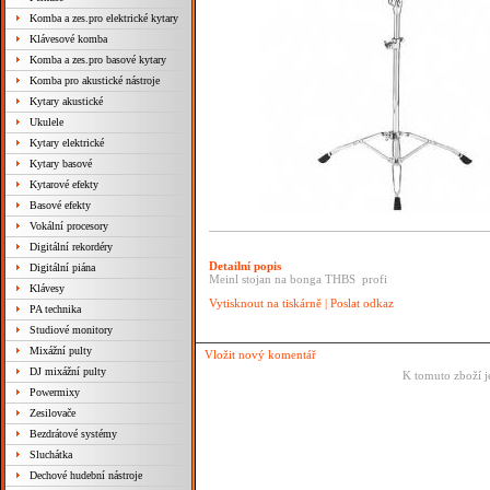
Komba a zes.pro elektrické kytary
Klávesové komba
Komba a zes.pro basové kytary
Komba pro akustické nástroje
Kytary akustické
Ukulele
Kytary elektrické
Kytary basové
Kytarové efekty
Basové efekty
Vokální procesory
Digitální rekordéry
Detailní popis
Digitální piána
Meinl stojan na bonga THBS profi
Klávesy
Vytisknout na tiskárně
|
Poslat odkaz
PA technika
Studiové monitory
Mixážní pulty
Vložit nový komentář
DJ mixážní pulty
K tomuto zboží j
Powermixy
Zesilovače
Bezdrátové systémy
Sluchátka
Dechové hudební nástroje