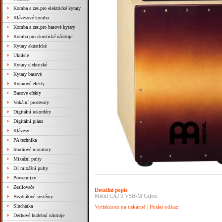
Komba a zes.pro elektrické kytary
Klávesové komba
Komba a zes.pro basové kytary
Komba pro akustické nástroje
Kytary akustické
Ukulele
Kytary elektrické
Kytary basové
Kytarové efekty
Basové efekty
Vokální procesory
Digitální rekordéry
Digitální piána
Klávesy
PA technika
Studiové monitory
Mixážní pulty
DJ mixážní pulty
Powermixy
Zesilovače
Detailní popis
Meinl CAJ 3 VSB-M Cajon
Bezdrátové systémy
Sluchátka
Vytisknout na tiskárně
|
Poslat odkaz
Dechové hudební nástroje