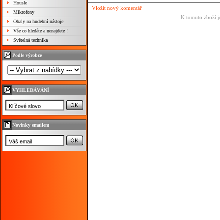
Housle
Vložit nový komentář
Mikrofony
K tomuto zboží j
Obaly na hudební nástoje
Vše co hledáte a nenajdete !
Světelná technika
Podle výrobce
VYHLEDÁVÁNÍ
Novinky emailem