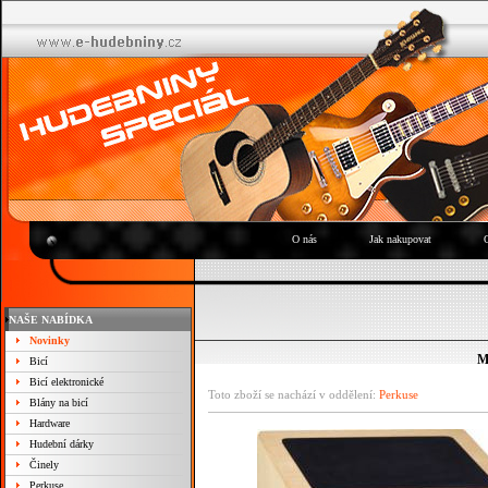
O nás
Jak nakupovat
NAŠE NABÍDKA
Novinky
M
Bicí
Bicí elektronické
Toto zboží se nachází v oddělení:
Perkuse
Blány na bicí
Hardware
Hudební dárky
Činely
Perkuse