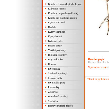
Komba a zes.pro elektrické kytary
Klávesové komba
Komba a zes.pro basové kytary
Komba pro akustické nástroje
Kytary akustické
Ukulele
Kytary elektrické
Kytary basové
Kytarové efekty
Basové efekty
Vokální procesory
Digitální rekordéry
Detailní popis
Digitální piána
Ddrum Diatribe bic
Klávesy
Vytisknout na tisk
PA technika
Studiové monitory
Mixážní pulty
Vložit nový komen
DJ mixážní pulty
Powermixy
Zesilovače
Bezdrátové systémy
Sluchátka
Dechové hudební nástroje