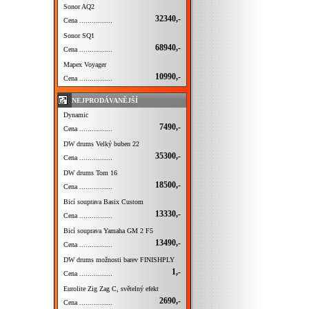
Sonor AQ2
32340,-
Cena ................
Sonor SQ1
68940,-
Cena ................
Mapex Voyager
10990,-
Cena ................
NEJPRODÁVANĚJŠÍ
Dynamic
7490,-
Cena ................
DW drums Velký buben 22
35300,-
Cena ................
DW drums Tom 16
18500,-
Cena ................
Bicí souprava Basix Custom
13330,-
Cena ................
Bicí souprava Yamaha GM 2 F5
13490,-
Cena ................
DW drums možnosti barev FINISHPLY
1,-
Cena ................
Eurolite Zig Zag C, světelný efekt
2690,-
Cena ................