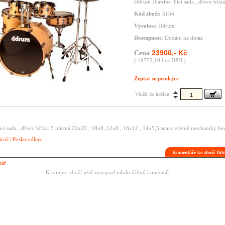
Ddrum Diatribe bicí sada , dřevo bříza
Kód zboží:
5156
Výrobce:
Ddrum
Dostupnost:
Dodání na dotaz
23900,- Kč
Cena
( 19752,10 bez DPH )
Zeptat se prodejce
Vložit do košíku
í sada , dřevo bříza. 5 místná 22x20 , 10x8 ,12x8 , 16x12 , 14x5,5 snare včetně mechaniky bez
árně
|
Poslat odkaz
Komentáře ke zboží Dd
tář
K tomuto zboží ještě nenapsal nikdo žádný komentář