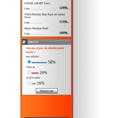
SONOR SMART Force
12990,-
Cena ................
TAMA Rhythm Mate Rock set Galaxy
Silver
15390,-
Cena ................
Mapex Meridian Birch
16990,-
Cena ................
ANKETA
Jak moc je pro vás důležité platit
kartou !
moc důležité
58%
vůbec ne
26%
je mě to jedno
16%