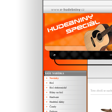
O
NAŠE NABÍDKA
Novinky
Bicí
Bicí elektronické
Toto zboží se nach
Blány na bicí
Hardware
Hudební dárky
Činely
Perkuse