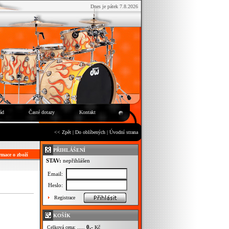
Dnes je pátek 7.8.2026
ád
Časté dotazy
Kontakt
<< Zpět
|
Do oblíbených
|
Úvodní strana
PŘIHLÁŠENÍ
mace o zboží
STAV:
nepřihlášen
Email:
Heslo:
Registrace
KOŠÍK
0,-
Celková cena: .....
Kč