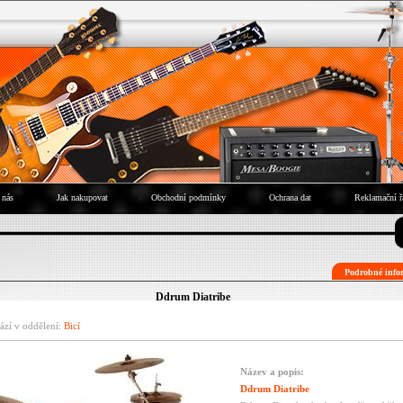
 nás
Jak nakupovat
Obchodní podmínky
Ochrana dat
Reklamační ř
Podrobné infor
Ddrum Diatribe
ází v oddělení:
Bicí
Název a popis:
Ddrum Diatribe