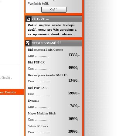
.
Vyprázdnit košík
VÍTE, ŽE ...
Pokud najdete někde levnější
zboží , cenu pro Vás upravíme a
za upozornění dárek zdarma.
NEJSLEDOVANĚJŠÍ
Bicí souprava Basix Custom
13330,-
Cena ................
Bicí PDP-LX
49900,-
Cena ................
Bicí souprava Yamaha GM 2 F5
 činelů .
13490,-
Cena ................
Bicí PDP-LXE
rum Diatribe
59990,-
Cena ................
Dynamic
7490,-
Cena ................
Mapex Meridian Birch
16990,-
Cena ................
Saturn IV Exotic
39990,-
Cena ................