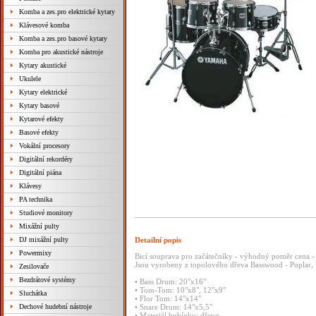
Komba a zes.pro elektrické kytary
Klávesové komba
Komba a zes.pro basové kytary
Komba pro akustické nástroje
Kytary akustické
Ukulele
Kytary elektrické
Kytary basové
Kytarové efekty
Basové efekty
Vokální procesory
Digitální rekordéry
Digitální piána
Klávesy
PA technika
Studiové monitory
Mixážní pulty
DJ mixážní pulty
Detailní popis
Powermixy
Bicí souprava pro začátečníky - výhodný poměr cena - 
Jsou vyrobeny z topolového dřeva Basswood - Poplar, 
Zesilovače
Bezdrátové systémy
• Bass Drum: 20"x16"
• Tom-Tom: 10"x8", 12"x9"
Sluchátka
• Flor Tom: 14"x14"
Dechové hudební nástroje
• Snare Drum: 14"x5,5"
• Materiál bubínku: dřevo