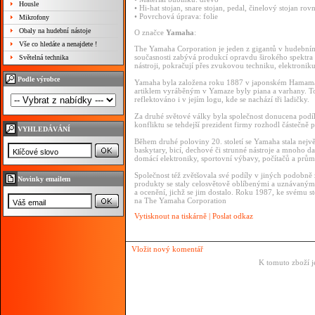
Housle
• Hi-hat stojan, snare stojan, pedal, činelový stojan ro
• Povrchová úprava: folie
Mikrofony
Obaly na hudební nástoje
O značce
Yamaha
:
Vše co hledáte a nenajdete !
The Yamaha Corporation je jeden z gigantů v hudební
současnosti zabývá produkcí opravdu širokého spektra 
Světelná technika
nástroji, pokračují přes zvukovou techniku, elektronik
Podle výrobce
Yamaha byla založena roku 1887 v japonském Hamama
artiklem vyráběným v Yamaze byly piana a varhany. To
reflektováno i v jejím logu, kde se nachází tři ladičky.
Za druhé světové války byla společnost donucena podí
konfliktu se tehdejší prezident firmy rozhodl částečn
VYHLEDÁVÁNÍ
Během druhé poloviny 20. století se Yamaha stala největ
baskytary, bicí, dechové či strunné nástroje a mnoho d
domácí elektroniky, sportovní výbavy, počítačů a prů
Společnost též zvětšovala své podíly v jiných podobně 
Novinky emailem
produkty se staly celosvětově oblíbenými a uznávanými
a ocenění, jichž se jim dostalo. Roku 1987, ke svému
na The Yamaha Corporation
Vytisknout na tiskárně
|
Poslat odkaz
Vložit nový komentář
K tomuto zboží j