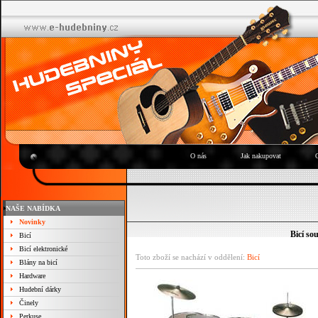
O nás
Jak nakupovat
NAŠE NABÍDKA
Novinky
Bicí s
Bicí
Bicí elektronické
Toto zboží se nachází v oddělení:
Bicí
Blány na bicí
Hardware
Hudební dárky
Činely
Perkuse