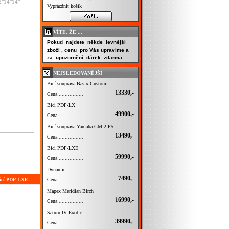
2"14"14"
Vyprázdnit košík
VÍTE, ŽE ...
Pokud najdete někde levnější
zboží , cenu pro Vás upravíme a
za upozornění dárek zdarma.
NEJSLEDOVANĚJŠÍ
Bicí souprava Basix Custom
13330,-
Cena ................
Bicí PDP-LX
49900,-
Cena ................
Bicí souprava Yamaha GM 2 F5
13490,-
Cena ................
Bicí PDP-LXE
59990,-
Cena ................
Dynamic
7490,-
Cena ................
Bicí PDP-LXE
Mapex Meridian Birch
16990,-
Cena ................
Saturn IV Exotic
39990,-
Cena ................