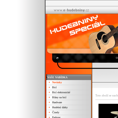
O
NAŠE NABÍDKA
Novinky
Bicí
Bicí elektronické
Toto zboží se nach
Blány na bicí
Hardware
Hudební dárky
Činely
Perkuse