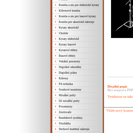
Komba a zes.pro elektrické kytary
Klávesové komba
Komba a zes.pro basové kytary
Komba pro akustické nástroje
Kytary akustické
Ukulele
Kytary elektrické
Kytary basové
Kytarové efekty
Basové efekty
Vokální procesory
Digitální rekordéry
Digitální piána
Klávesy
PA technika
Detailní popis
Studiové monitory
Bicí souprava PD
Mixážní pulty
Vytisknout na tisk
DJ mixážní pulty
Powermixy
Vložit nový komen
Zesilovače
Bezdrátové systémy
Sluchátka
Dechové hudební nástroje