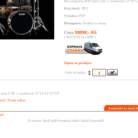
Bicí souprava PDP serie LXE v rozměrech 22"10"1
Kód zboží:
3851
Výrobce:
PDP
Dostupnost:
Dodání na dotaz
59990,- Kč
Cena
( 49578,50 bez DPH )
Zeptat se prodejce
Vložit do košíku
P serie LXE v rozměrech 22"10"12"14"14"
árně
|
Poslat odkaz
Komentáře ke zboží 
tář
K tomuto zboží ještě nenapsal nikdo žádný komentář