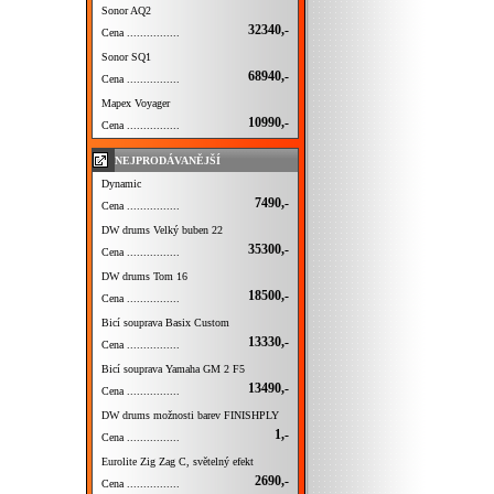
Sonor AQ2
32340,-
Cena ................
Sonor SQ1
68940,-
Cena ................
Mapex Voyager
10990,-
Cena ................
NEJPRODÁVANĚJŠÍ
Dynamic
7490,-
Cena ................
DW drums Velký buben 22
35300,-
Cena ................
DW drums Tom 16
18500,-
Cena ................
Bicí souprava Basix Custom
13330,-
Cena ................
Bicí souprava Yamaha GM 2 F5
13490,-
Cena ................
DW drums možnosti barev FINISHPLY
1,-
Cena ................
Eurolite Zig Zag C, světelný efekt
2690,-
Cena ................