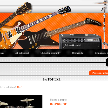
 nás
Jak nakupovat
Obchodní podmínky
Ochrana dat
Reklamační ř
Podrobné infor
Bicí PDP-LXE
ází v oddělení:
Bicí
Název a popis:
Bicí PDP-LXE