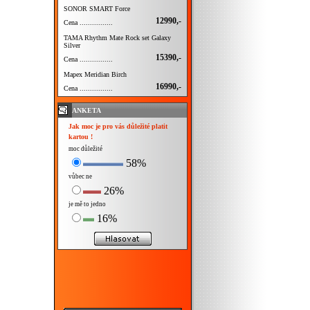
SONOR SMART Force
12990,-
Cena ................
TAMA Rhythm Mate Rock set Galaxy
Silver
15390,-
Cena ................
Mapex Meridian Birch
16990,-
Cena ................
ANKETA
Jak moc je pro vás důležité platit
kartou !
moc důležité
58%
vůbec ne
26%
je mě to jedno
16%