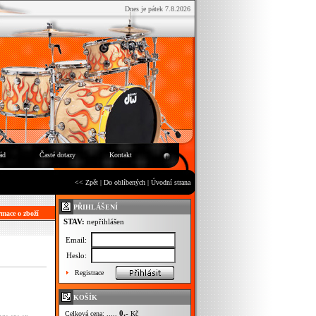
Dnes je pátek 7.8.2026
ád
Časté dotazy
Kontakt
<< Zpět
|
Do oblíbených
|
Úvodní strana
PŘIHLÁŠENÍ
mace o zboží
STAV:
nepřihlášen
Email:
Heslo:
Registrace
KOŠÍK
0,-
Celková cena: .....
Kč