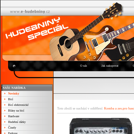
O nás
Jak nakupovat
NAŠE NABÍDKA
Novinky
Bicí
Bicí elektronické
Toto zboží se nachází v oddělení:
Komba a zes.pro bas
Blány na bicí
Hardware
Hudební dárky
Činely
Perkuse