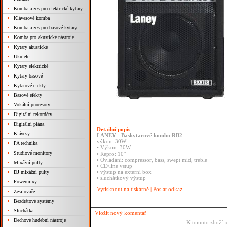
Komba a zes.pro elektrické kytary
Klávesové komba
Komba a zes.pro basové kytary
Komba pro akustické nástroje
Kytary akustické
Ukulele
Kytary elektrické
Kytary basové
Kytarové efekty
Basové efekty
Vokální procesory
Digitální rekordéry
Digitální piána
Detailní popis
Klávesy
LANEY - Baskytarové kombo RB2
výkon: 30W
PA technika
• Výkon: 30W
Studiové monitory
• Repro: 10“
• Ovládání: compressor, bass, swept mid, treble
Mixážní pulty
• CD/line vstup
• výstup na externí box
DJ mixážní pulty
• sluchátkový výstup
Powermixy
Vytisknout na tiskárně
|
Poslat odkaz
Zesilovače
Bezdrátové systémy
Sluchátka
Vložit nový komentář
Dechové hudební nástroje
K tomuto zboží j