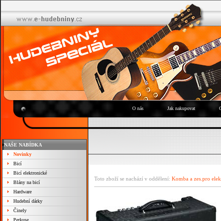
O nás
Jak nakupovat
NAŠE NABÍDKA
Novinky
Bicí
Bicí elektronické
Toto zboží se nachází v oddělení:
Komba a zes.pro elek
Blány na bicí
Hardware
Hudební dárky
Činely
Perkuse