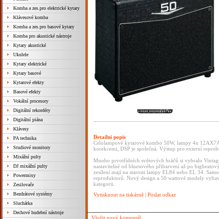
Komba a zes.pro elektrické kytary
Klávesové komba
Komba a zes.pro basové kytary
Komba pro akustické nástroje
Kytary akustické
Ukulele
Kytary elektrické
Kytary basové
Kytarové efekty
Basové efekty
Vokální procesory
Digitální rekordéry
Digitální piána
Klávesy
Detailní popis
PA technika
Celolampové kytarové kombo 50W, lampy 4x 12AX7A a 
Studiové monitory
korekcemi, DSP je společná. Výstup pro externí reprobo
Mixážní pulty
Mnoho prvotřídních světových hráčů si vybralo Vintage
DJ mixážní pulty
nastavitelné od bluesového přibarvení až po bigbeato
zesílení mají na starosti lampy EL84 nebo EL 34. Samo
Powermixy
reproduktorů. Nový design a 50 wattové modely vybav
kategorii.
Zesilovače
Bezdrátové systémy
Vytisknout na tiskárně
|
Poslat odkaz
Sluchátka
Dechové hudební nástroje
Vložit nový komentář