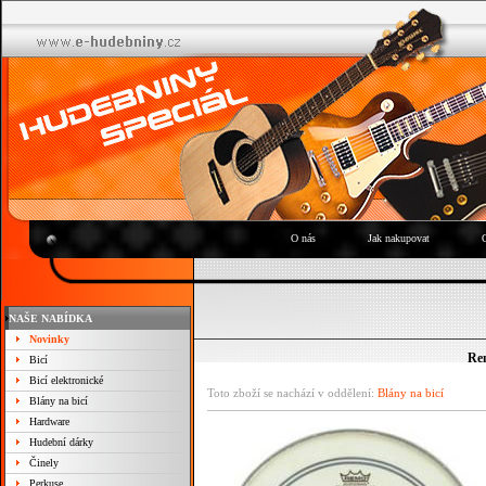
O nás
Jak nakupovat
NAŠE NABÍDKA
Novinky
Rem
Bicí
Bicí elektronické
Toto zboží se nachází v oddělení:
Blány na bicí
Blány na bicí
Hardware
Hudební dárky
Činely
Perkuse