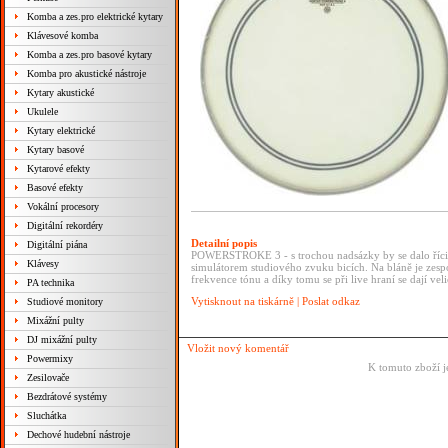
Komba a zes.pro elektrické kytary
Klávesové komba
Komba a zes.pro basové kytary
Komba pro akustické nástroje
Kytary akustické
Ukulele
Kytary elektrické
Kytary basové
Kytarové efekty
Basové efekty
Vokální procesory
Digitální rekordéry
Detailní popis
Digitální piána
POWERSTROKE 3 - s trochou nadsázky by se dalo říci, že
Klávesy
simulátorem studiového zvuku bicích. Na bláně je zes
frekvence tónu a díky tomu se při live hraní se dají v
PA technika
Vytisknout na tiskárně
|
Poslat odkaz
Studiové monitory
Mixážní pulty
DJ mixážní pulty
Vložit nový komentář
Powermixy
K tomuto zboží j
Zesilovače
Bezdrátové systémy
Sluchátka
Dechové hudební nástroje