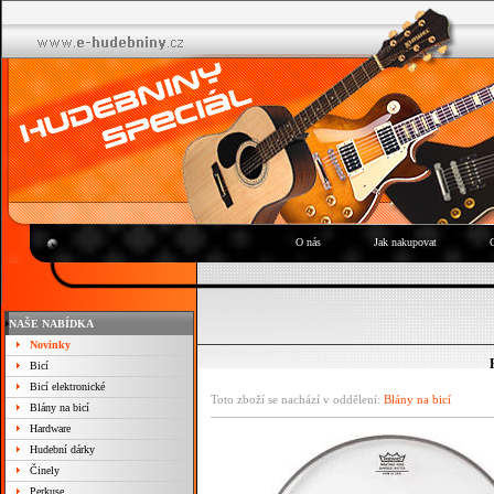
O nás
Jak nakupovat
NAŠE NABÍDKA
Novinky
Bicí
Bicí elektronické
Toto zboží se nachází v oddělení:
Blány na bicí
Blány na bicí
Hardware
Hudební dárky
Činely
Perkuse