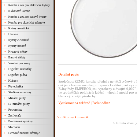
Komba a zes.pro elektrické kytary
Klávesové komba
Komba a zes.pro basové kytary
Komba pro akustické nástroje
Kytary akustické
Ukulele
Kytary elektrické
Kytary basové
Kytarové efekty
Basové efekty
Vokální procesory
Digitální rekordéry
Detailní popis
Digitální piána
Klávesy
Společnost REMO, jakožto přední a největší světový v
což je ochranná známka pro vysoce kvalitní plast vyvin
PA technika
Blány řady EMPEROR jsou vyrobeny z dvojité 0,007" si
Studiové monitory
ve spodnějších polohácjh ladění = vhodný model pro ro
blána výraznější přeslechy.
Mixážní pulty
Vytisknout na tiskárně
|
Poslat odkaz
DJ mixážní pulty
Powermixy
Zesilovače
Vložit nový komentář
Bezdrátové systémy
K tomuto zboží j
Sluchátka
Dechové hudební nástroje