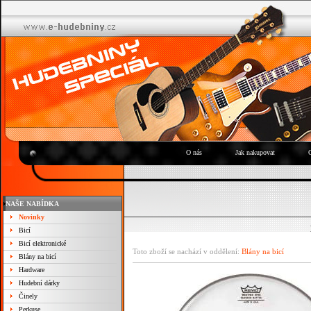
O nás
Jak nakupovat
NAŠE NABÍDKA
Novinky
Bicí
Bicí elektronické
Toto zboží se nachází v oddělení:
Blány na bicí
Blány na bicí
Hardware
Hudební dárky
Činely
Perkuse