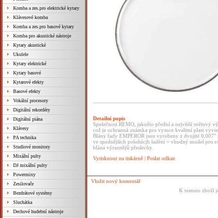
Komba a zes.pro elektrické kytary
Klávesové komba
Komba a zes.pro basové kytary
Komba pro akustické nástroje
Kytary akustické
Ukulele
Kytary elektrické
Kytary basové
Kytarové efekty
Basové efekty
Vokální procesory
Digitální rekordéry
Detailní popis
Digitální piána
Společnost REMO, jakožto přední a největší světový v
Klávesy
což je ochranná známka pro vysoce kvalitní plast vyvin
Blány řady EMPEROR jsou vyrobeny z dvojité 0,007" si
PA technika
ve spodnějších polohácjh ladění = vhodný model pro ro
Studiové monitory
blána výraznější přeslechy.
Mixážní pulty
Vytisknout na tiskárně
|
Poslat odkaz
DJ mixážní pulty
Powermixy
Vložit nový komentář
Zesilovače
K tomuto zboží j
Bezdrátové systémy
Sluchátka
Dechové hudební nástroje