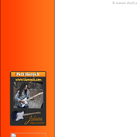
K tomuto zboží j