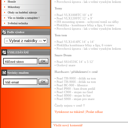
Housle
•
Povrchová
úprava
-
lak
s
velmi
vysokým
leskem
Mikrofony
Tomy
Obaly na hudební nástoje
•
Pearl
VLX1008TC
10`
x
8`
Vše co hledáte a nenajdete !
•
Pearl
VLX1209TC
12`
x
9`
•
ISS
mounting
system
-
uchycení
tomů
za
ráfky
Světelná technika
•
Překližka
-
kombinace
břízy
a
lípy,
6
vrstev
•
Povrchová
úprava
-
lak
s
velmi
vysokým
leskem
Podle výrobce
Tom
tom
•
Pearl
VLX1414FC
14`
x
14`
•
Překližka
kombinace
břízy
a
lípy,
6
vrstev
•
Povrchová
úprava
-
lak
s
velmi
vysokým
leskem
VYHLEDÁVÁNÍ
Snare
Drum
•
Pearl
SS1455SC
14`
x
5
12`
•
Ocelový
snare
Hardware
/
příslušenství
v
ceně
Novinky emailem
•
Pearl
TH-900I
-
držák
na
tom
•
Pearl
TH-900I
-
držák
na
tom
•
Pearl
BC-900
-
šibenice
•
Pearl
P900
-
bass
drum
pedál
•
Pearl
C900
-
stojan
na
činel
•
Pearl
H900
-
stojan
hi-hat
•
Pearl
S900
-
stojan
pro
snare
Činely
nejsou
v
ceně
!!
Vytisknout na tiskárně
|
Poslat odkaz
Vložit nový komentář