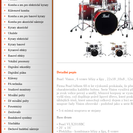
Komba a zes.pro elektrické kytary
Klávesové komba
Komba a zes.pro basové kytary
Komba pro akustické nástroje
Kytary akustické
Ukulele
Kytary elektrické
Kytary basové
Kytarové efekty
Basové efekty
Vokální procesory
Digitální rekordéry
Detailní popis
Digitální piána
Klávesy
Pearl Vision , 6 vrstev břízy a lípy , 22x18 ,10x8 , 
PA technika
Firma
Pearl
během
60-ti
let
výzkumů
prokázala,
že
pře
charakteristiku
každého
bubnu.
Serie
Vision
využívá
p
Studiové monitory
je
zvuk
velice
pevný
a
smělý,
březové
korpusy
se
vyzn
Mixážní pulty
vyšší
tóny,
což
doplňuje
právě
lipové
dřevo,
které
posk
táhlejších
tónů,
které
umocňují
celkový
dojem
z
bicí
so
DJ mixážní pulty
souprav
řady
Vision
obrovské
-
podobně
jako
u
serie
R
Powermixy
•
5-ti
místná
souprava
se
stojany
Zesilovače
Bass
drum
Bezdrátové systémy
Sluchátka
•
Pearl
VLX2018BC
•
20`
x
16`
Dechové hudební nástroje
•
Překližka
-
kombinace
břízy
a
lípy,
8
vrstev