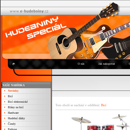
O nás
Jak nakupovat
NAŠE NABÍDKA
Novinky
Bicí
Bicí elektronické
Toto zboží se nachází v oddělení:
Bicí
Blány na bicí
Hardware
Hudební dárky
Činely
Perkuse