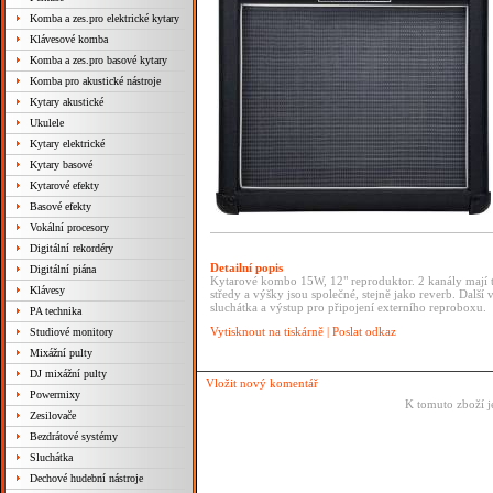
Komba a zes.pro elektrické kytary
Klávesové komba
Komba a zes.pro basové kytary
Komba pro akustické nástroje
Kytary akustické
Ukulele
Kytary elektrické
Kytary basové
Kytarové efekty
Basové efekty
Vokální procesory
Digitální rekordéry
Detailní popis
Digitální piána
Kytarové kombo 15W, 12" reproduktor. 2 kanály mají tot
Klávesy
středy a výšky jsou společné, stejně jako reverb. Dalš
sluchátka a výstup pro připojení externího reproboxu.
PA technika
Vytisknout na tiskárně
|
Poslat odkaz
Studiové monitory
Mixážní pulty
DJ mixážní pulty
Vložit nový komentář
Powermixy
K tomuto zboží j
Zesilovače
Bezdrátové systémy
Sluchátka
Dechové hudební nástroje