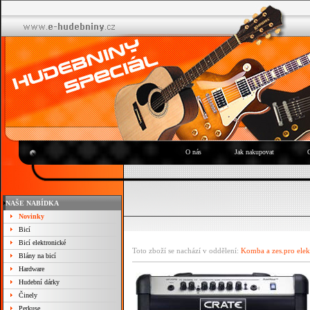
O nás
Jak nakupovat
NAŠE NABÍDKA
Novinky
Bicí
Bicí elektronické
Toto zboží se nachází v oddělení:
Komba a zes.pro elek
Blány na bicí
Hardware
Hudební dárky
Činely
Perkuse