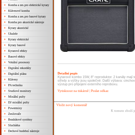
Komba a zes.pro elektrické kytary
Klávesové komba
Komba a zes.pro basové kytary
Komba pro akustické nástroje
Kytary akustické
Ukulele
Kytary elektrické
Kytary basové
Kytarové efekty
Basové efekty
Vokální procesory
Digitální rekordéry
Detailní popis
Digitální piána
Kytarové kombo 15W, 8" reproduktor. 2 kanály mají to
Klávesy
středy a výšky jsou společné. Další výbava: cinchov
výstup pro připojení externího reproboxu.
PA technika
Vytisknout na tiskárně
|
Poslat odkaz
Studiové monitory
Mixážní pulty
DJ mixážní pulty
Vložit nový komentář
Powermixy
K tomuto zboží j
Zesilovače
Bezdrátové systémy
Sluchátka
Dechové hudební nástroje