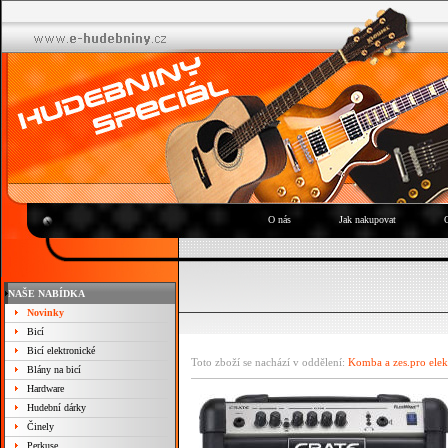
O nás
Jak nakupovat
NAŠE NABÍDKA
Novinky
Bicí
Bicí elektronické
Toto zboží se nachází v oddělení:
Komba a zes.pro elek
Blány na bicí
Hardware
Hudební dárky
Činely
Perkuse