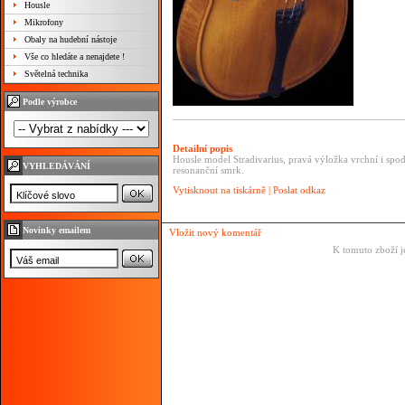
Housle
Mikrofony
Obaly na hudební nástoje
Vše co hledáte a nenajdete !
Světelná technika
Podle výrobce
Detailní popis
Housle model Stradivarius, pravá výložka vrchní i spo
VYHLEDÁVÁNÍ
resonanční smrk.
Vytisknout na tiskárně
|
Poslat odkaz
Novinky emailem
Vložit nový komentář
K tomuto zboží j