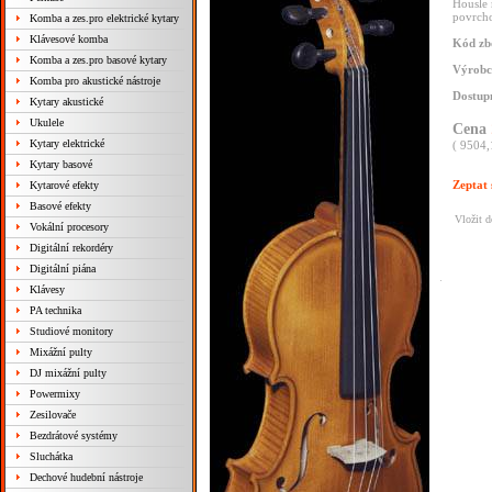
Housle 
povrcho
Komba a zes.pro elektrické kytary
Klávesové komba
Kód zb
Komba a zes.pro basové kytary
Výrobc
Komba pro akustické nástroje
Dostup
Kytary akustické
Ukulele
Cena
Kytary elektrické
( 9504,
Kytary basové
Zeptat 
Kytarové efekty
Basové efekty
Vložit 
Vokální procesory
Digitální rekordéry
Digitální piána
Klávesy
PA technika
Studiové monitory
Mixážní pulty
DJ mixážní pulty
Powermixy
Zesilovače
Bezdrátové systémy
Sluchátka
Dechové hudební nástroje