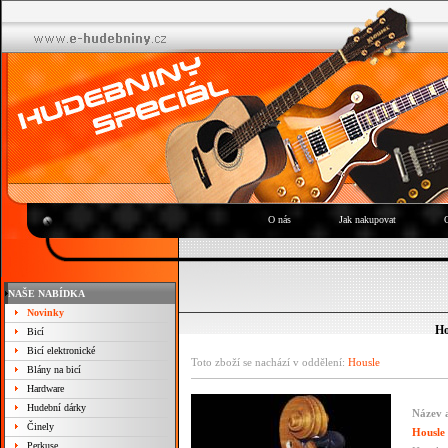
O nás
Jak nakupovat
NAŠE NABÍDKA
Novinky
Ho
Bicí
Bicí elektronické
Toto zboží se nachází v oddělení:
Housle
Blány na bicí
Hardware
Hudební dárky
Název a
Činely
Housle
Perkuse