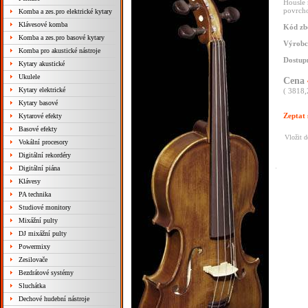
Housle 
povrcho
Komba a zes.pro elektrické kytary
Klávesové komba
Kód zb
Komba a zes.pro basové kytary
Výrobc
Komba pro akustické nástroje
Dostup
Kytary akustické
Ukulele
Cena
Kytary elektrické
( 3818,
Kytary basové
Zeptat 
Kytarové efekty
Basové efekty
Vložit 
Vokální procesory
Digitální rekordéry
Digitální piána
Klávesy
PA technika
Studiové monitory
Mixážní pulty
DJ mixážní pulty
Powermixy
Zesilovače
Bezdrátové systémy
Sluchátka
Dechové hudební nástroje