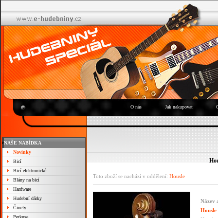
O nás
Jak nakupovat
NAŠE NABÍDKA
Novinky
Hou
Bicí
Bicí elektronické
Toto zboží se nachází v oddělení:
Housle
Blány na bicí
Hardware
Hudební dárky
Název a
Činely
Housle
Perkuse