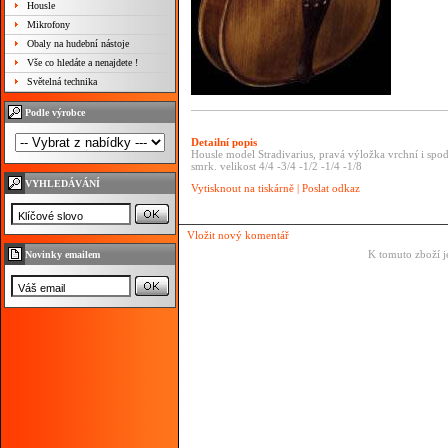
Housle
Mikrofony
Obaly na hudební nástoje
Vše co hledáte a nenajdete !
Světelná technika
Podle výrobce
Detailní popis
Housle model Stradivarius, pravá výložka vrchní i s
smrk. velikost 4/4 -3/4 -1/2 -1/4 -1/8
VYHLEDÁVÁNÍ
Vytisknout na tiskárně
|
Poslat odkaz
Vložit nový komentář
K tomuto zboží j
Novinky emailem