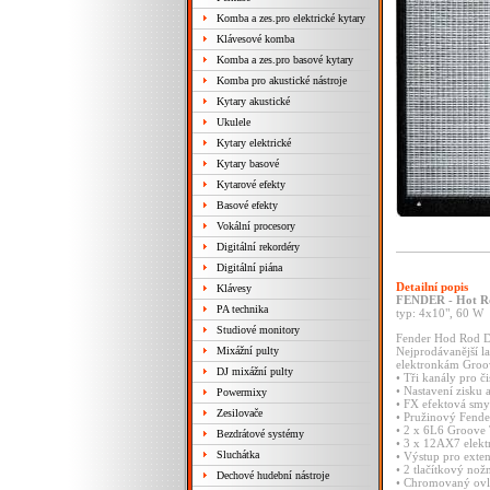
Komba a zes.pro elektrické kytary
Klávesové komba
Komba a zes.pro basové kytary
Komba pro akustické nástroje
Kytary akustické
Ukulele
Kytary elektrické
Kytary basové
Kytarové efekty
Basové efekty
Vokální procesory
Digitální rekordéry
Digitální piána
Detailní popis
Klávesy
FENDER - Hot Ro
PA technika
typ: 4x10", 60 W
Studiové monitory
Fender Hod Rod D
Mixážní pulty
Nejprodávanější l
elektronkám Groo
DJ mixážní pulty
• Tři kanály pro č
• Nastavení zisku 
Powermixy
• FX efektová sm
Zesilovače
• Pružinový Fende
• 2 x 6L6 Groove
Bezdrátové systémy
• 3 x 12AX7 elekt
Sluchátka
• Výstup pro exte
• 2 tlačítkový nož
Dechové hudební nástroje
• Chromovaný ovlá