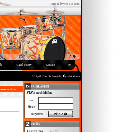
Dnes je čtvrtek 6.8.2026
ád
Časté dotazy
Kontakt
<< Zpět
|
Do oblíbených
|
Úvodní strana
PŘIHLÁŠENÍ
mace o zboží
STAV:
nepřihlášen
Email:
Heslo:
Registrace
KOŠÍK
0,-
Celková cena: .....
Kč