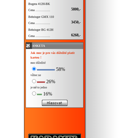
Bugera 412H-BK
5800,-
Cena ................
Behringer GMX 110
3450,-
Cena ................
Behringer BG 412H
6268,-
Cena ................
ANKETA
Jak moc je pro vás důležité platit
kartou !
moc důležité
58%
vůbec ne
26%
je mě to jedno
16%