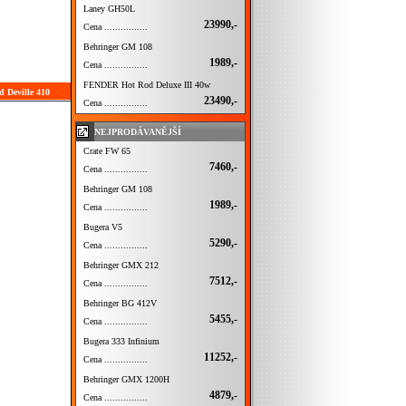
Laney GH50L
23990,-
Cena ................
Behringer GM 108
1989,-
Cena ................
FENDER Hot Rod Deluxe III 40w
d Deville 410
23490,-
Cena ................
NEJPRODÁVANĚJŠÍ
Crate FW 65
7460,-
Cena ................
Behringer GM 108
1989,-
Cena ................
Bugera V5
5290,-
Cena ................
Behringer GMX 212
7512,-
Cena ................
Behringer BG 412V
5455,-
Cena ................
Bugera 333 Infinium
11252,-
Cena ................
Behringer GMX 1200H
4879,-
Cena ................