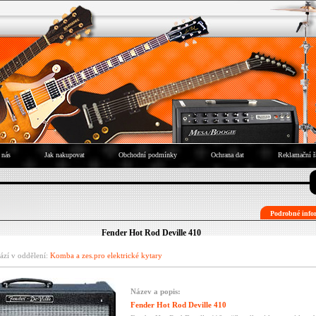
 nás
Jak nakupovat
Obchodní podmínky
Ochrana dat
Reklamační ř
Podrobné infor
Fender Hot Rod Deville 410
ází v oddělení:
Komba a zes.pro elektrické kytary
Název a popis:
Fender Hot Rod Deville 410