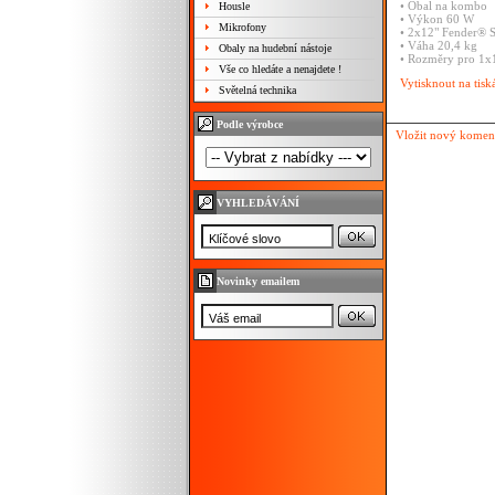
• Obal na kombo
Housle
• Výkon 60 W
Mikrofony
• 2x12" Fender® 
• Váha 20,4 kg
Obaly na hudební nástoje
• Rozměry pro 1x1
Vše co hledáte a nenajdete !
Vytisknout na tisk
Světelná technika
Podle výrobce
Vložit nový komen
VYHLEDÁVÁNÍ
Novinky emailem