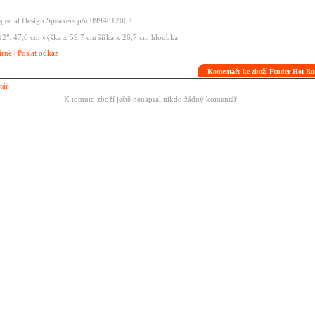
Special Design Speakers p/n 0994812002
2": 47,6 cm výška x 59,7 cm šířka x 26,7 cm hloubka
árně
|
Poslat odkaz
Komentáře ke zboží Fender Hot Ro
tář
K tomuto zboží ještě nenapsal nikdo žádný komentář