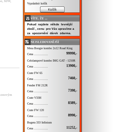
bo, 60W,
Vyprázdnit košík
VÍTE, ŽE ...
Pokud najdete někde levnější
zboží , cenu pro Vás upravíme a
za upozornění dárek zdarma.
NEJSLEDOVANĚJŠÍ
Mesa Boogie kombo 2x12 Road King
99990,-
Cena ................
Celolampové kombo IMG GAT - 1250R
13900,-
Cena ................
Crate FW 65
7460,-
Cena ................
Fender FM 212R
7390,-
Cena ................
výkonovým
Crate V33H
8389,-
Cena ................
Crate FW 120
8990,-
Cena ................
Bugera 333 Infinium
11252,-
Cena ................