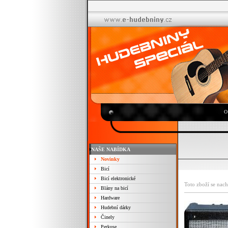
O
NAŠE NABÍDKA
Novinky
Bicí
Bicí elektronické
Toto zboží se nach
Blány na bicí
Hardware
Hudební dárky
Činely
Perkuse