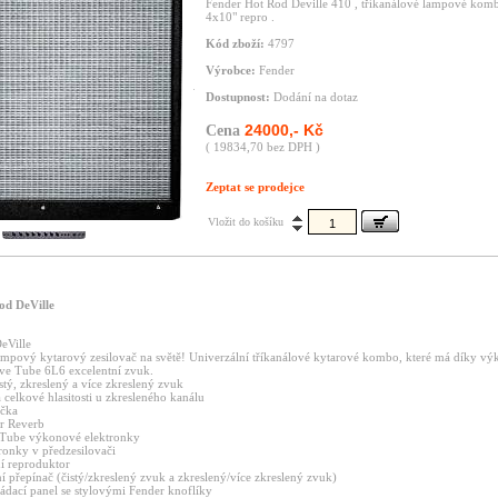
Fender Hot Rod Deville 410 , tříkanálové lampové kom
4x10" repro .
Kód zboží:
4797
Výrobce:
Fender
Dostupnost:
Dodání na dotaz
24000,- Kč
Cena
( 19834,70 bez DPH )
Zeptat se prodejce
Vložit do košíku
d DeVille
eVille
ampový kytarový zesilovač na světě! Univerzální tříkanálové kytarové kombo, které má díky 
ve Tube 6L6 excelentní zvuk.
istý, zkreslený a více zkreslený zvuk
a celkové hlasitosti u zkresleného kanálu
yčka
r Reverb
 Tube výkonové elektronky
ronky v předzesilovači
ní reproduktor
ní přepínač (čistý/zkreslený zvuk a zkreslený/více zkreslený zvuk)
dací panel se stylovými Fender knoflíky