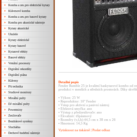
Komba a zes.pro elektrické kytary
Klávesové komba
Komba a zes.pro basové kytary
Komba pro akustické nástroje
Kytary akustické
Ukulele
Kytary elektrické
Kytary basové
Kytarové efekty
Basové efekty
Vokální procesory
Digitální rekordéry
Digitální piána
Klávesy
Detailní popis
Fender Rumble 25 je kvalitní baskytarové kombo od 
PA technika
produkci v menších a středních prostorách. Díky skvě
Studiové monitory
• Výkon: 25 W
Mixážní pulty
• Reproduktor: 10" Fender
DJ mixážní pulty
• Vstup pro aktivní a pasivní nástroj
• Efektová smyčka: ano
Powermixy
• Výstup z předzesilovače: ano
Zesilovače
• Ekvalizér: třípásmový
• Rozměry (v,š,h):44,5 cm x 38 cm x 26
Bezdrátové systémy
• Hmotnost: 14,5 Kg
Sluchátka
Vytisknout na tiskárně
|
Poslat odkaz
Dechové hudební nástroje