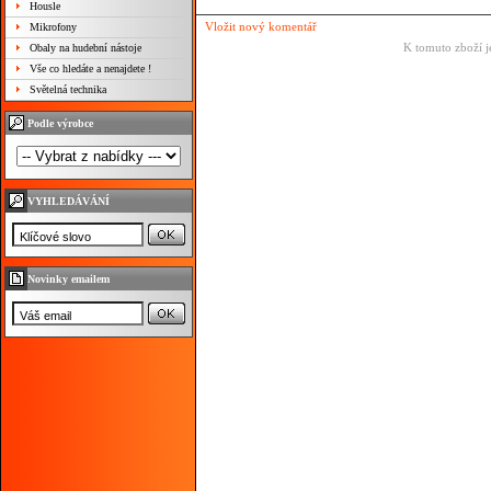
Housle
Vložit nový komentář
Mikrofony
K tomuto zboží j
Obaly na hudební nástoje
Vše co hledáte a nenajdete !
Světelná technika
Podle výrobce
VYHLEDÁVÁNÍ
Novinky emailem