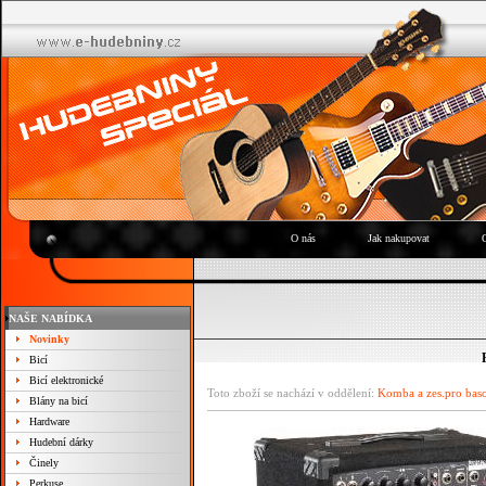
O nás
Jak nakupovat
NAŠE NABÍDKA
Novinky
Bicí
Bicí elektronické
Toto zboží se nachází v oddělení:
Komba a zes.pro bas
Blány na bicí
Hardware
Hudební dárky
Činely
Perkuse