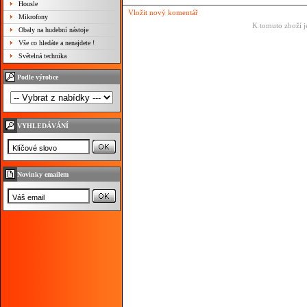
Housle
Vložit nový komentář
Mikrofony
K tomuto zboží j
Obaly na hudební nástoje
Vše co hledáte a nenajdete !
Světelná technika
Podle výrobce
VYHLEDÁVÁNÍ
Novinky emailem