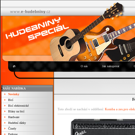
O nás
Jak nakupovat
NAŠE NABÍDKA
Novinky
F
Bicí
Bicí elektronické
Toto zboží se nachází v oddělení:
Komba a zes.pro elek
Blány na bicí
Hardware
Hudební dárky
Činely
Perkuse