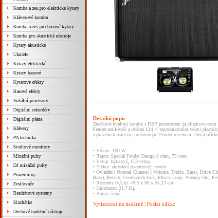
Komba a zes.pro elektrické kytary
Klávesové komba
Komba a zes.pro basové kytary
Komba pro akustické nástroje
Kytary akustické
Ukulele
Kytary elektrické
Kytary basové
Kytarové efekty
Basové efekty
Vokální procesory
Digitální rekordéry
Detailní popis
Digitální piána
Značkové kvalitní kombo s DSP procesorem za příznivou cenu.
Klávesy
Fender zesilovači a dvěma 12ti \" reproduktorům velmi plasti
vybaveno klasickým pružinovým Fender reverbem. Dvojtlačítkov
PA technika
Studiové monitory
• Výkon: 100 W
Mixážní pulty
• Repro: Special Fender Design 8 ohm, 75 watt
• Vstup: kytarový, CD vstup
DJ mixážní pulty
• Efekty: zkreslení (overdrive), reverb
• Ovládání: Normal Channel ( Volume, Treble, Bass), Drive C
Powermixy
Bass), Reverb, Footswitch Jack, Effects Loop: Preamp Out, P
• Rozměry (v,š,h): 49,5 x 66 x 24,13 cm
Zesilovače
• Hmornost: 21.7 Kg
Bezdrátové systémy
• Barva: černá
Sluchátka
Vytisknout na tiskárně
|
Poslat odkaz
Dechové hudební nástroje