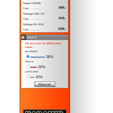
Bugera 412H-BK
5800,-
Cena ................
Behringer GMX 110
3450,-
Cena ................
Behringer BG 412H
6268,-
Cena ................
ANKETA
Jak moc je pro vás důležité platit
kartou !
moc důležité
58%
vůbec ne
26%
je mě to jedno
16%