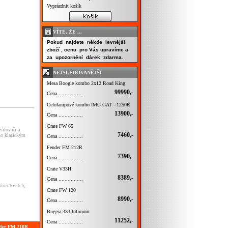
Vyprázdnit košík
VÍTE, ŽE ...
Pokud najdete někde levnější
zboží , cenu pro Vás upravíme a
za upozornění dárek zdarma.
NEJSLEDOVANĚJŠÍ
Mesa Boogie kombo 2x12 Road King
99990,-
Cena ................
Celolampové kombo IMG GAT - 1250R
13900,-
Cena ................
Crate FW 65
silovači a
7460,-
no klasickým
Cena ................
Fender FM 212R
7390,-
Cena ................
Crate V33H
8389,-
Cena ................
tour Switch,
Crate FW 120
8990,-
Cena ................
Bugera 333 Infinium
11252,-
Cena ................
nder FM 210R