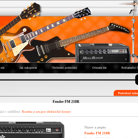
 nás
Jak nakupovat
Obchodní podmínky
Ochrana dat
Reklamační ř
Podrobné infor
Fender FM 210R
ází v oddělení:
Komba a zes.pro elektrické kytary
Název a popis:
Fender FM 210R