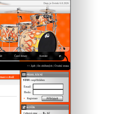
Dnes je čtvrtek 6.8.2026
ád
Časté dotazy
Kontakt
<< Zpět
|
Do oblíbených
|
Úvodní strana
PŘIHLÁŠENÍ
mace o zboží
STAV:
nepřihlášen
Email:
Heslo:
Registrace
KOŠÍK
0,-
Celková cena: .....
Kč