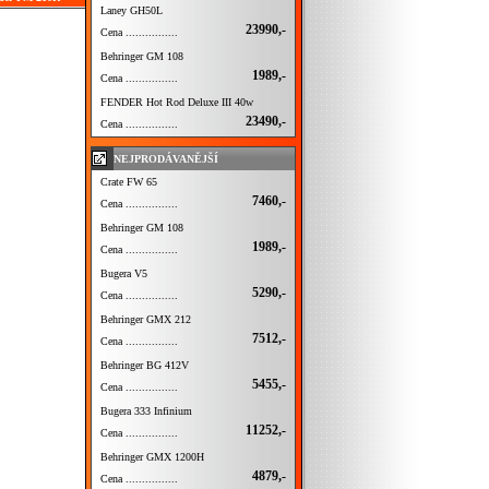
Laney GH50L
23990,-
Cena ................
Behringer GM 108
1989,-
Cena ................
FENDER Hot Rod Deluxe III 40w
23490,-
Cena ................
NEJPRODÁVANĚJŠÍ
Crate FW 65
7460,-
Cena ................
Behringer GM 108
1989,-
Cena ................
Bugera V5
5290,-
Cena ................
Behringer GMX 212
7512,-
Cena ................
Behringer BG 412V
5455,-
Cena ................
Bugera 333 Infinium
11252,-
Cena ................
Behringer GMX 1200H
4879,-
Cena ................