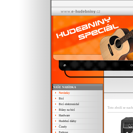
O
NAŠE NABÍDKA
Novinky
Bicí
Bicí elektronické
Toto zboží se nach
Blány na bicí
Hardware
Hudební dárky
Činely
Perkuse