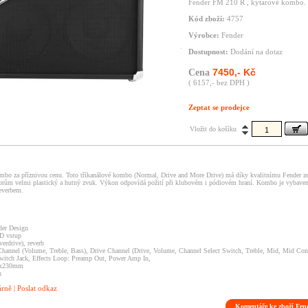
Fender FM 210 R , kytarové kombo.
Kód zboží:
4757
Výrobce:
Fender
Dostupnost:
Dodání na dotaz
7450,- Kč
Cena
( 6157,- bez DPH )
Zeptat se prodejce
Vložit do košíku
mbo za příznivou cenu. Toto tříkanálové kombo (Normal, Drive and More Drive) má díky kvalitnímu Fender ze
orům velmi plastický a hutný zvuk. Výkon odpovídá požití při klubovém i pódiovém hraní. Kombo je vybave
everbem.
der Design
CD vstup
verdrive), reverb
hannel (Volume, Treble, Bass), Drive Channel (Drive, Volume, Channel Select Switch, Treble, Mid, Mid Con
witch Jack, Effects Loop: Preamp Out, Power Amp In,
5x230mm
h
árně
|
Poslat odkaz
Komentáře ke zboží Fe