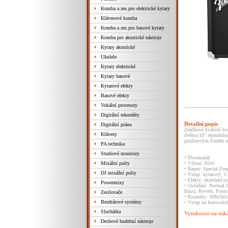
Komba a zes.pro elektrické kytary
Klávesové komba
Komba a zes.pro basové kytary
Komba pro akustické nástroje
Kytary akustické
Ukulele
Kytary elektrické
Kytary basové
Kytarové efekty
Basové efekty
Vokální procesory
Digitální rekordéry
Detailní popis
Digitální piána
Značkové kvalitní ko
Klávesy
dvěma 10" reprodukt
pružinovým Fender r
PA technika
Studiové monitory
• Dvoukanál
Mixážní pulty
• Výkon: 65W
• Repro: Special Fen
DJ mixážní pulty
• Vstup: kytarový, 
• Efekty: zkreslení (o
Powermixy
• Ovládání: Normal C
Bass), Reverb, Foots
Zesilovače
• Rozměry: 398x56
Bezdrátové systémy
• Vstup na footswitc
Sluchátka
Vytisknout na tisk
Dechové hudební nástroje