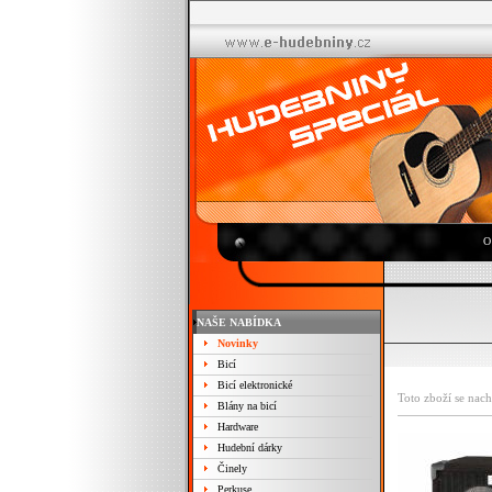
O
NAŠE NABÍDKA
Novinky
Bicí
Bicí elektronické
Toto zboží se nach
Blány na bicí
Hardware
Hudební dárky
Činely
Perkuse