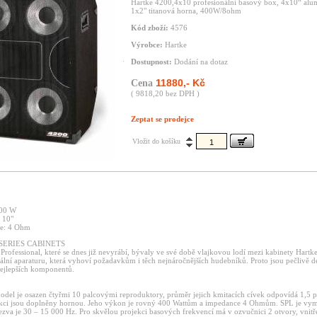
Hartke 4200,4x10 profesionální basový box, 4x10“ alum
1x2" titanová horna, 400W/8ohm
Kód zboží:
4576
Výrobce:
Hartke
Dostupnost:
Dodání na dotaz
11880,- Kč
Cena
( 9818,20 bez DPH )
Zeptat se prodejce
Vložit do košíku
00 W
 10"
e: 4 Ohm
SERIES CABINETS
rofessional, které se dnes již nevyrábí, bývaly ve své době vlajkovou lodí mezi kabinety Hartke
ální aparaturu, která vyhoví požadavkům i těch nejnáročnějších hudebníků. Proto jsou pečlivě 
nejlepších komponentů.
odel je osazen čtyřmi 10 palcovými reproduktory, průměr jejich kmitacích cívek odpovídá 1,5 p
ukci jsou doplněny hornou. Jeho výkon je rovný 400 Wattům a impedance 4 Ohmům. SPL je vy
zva je 30 – 15 000 Hz. Pro skvělou projekci basových frekvencí má v ozvučnici 2 otvory, vnitř