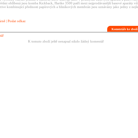
 Velmi oblíbená jsou komba Kickback, Hartke 3500 patří mezi nejprodávanější basové aparáty vů
ive kombinující přednosti papírových a hliníkových membrán jsou uznávány jako jedny z nejle
árně
|
Poslat odkaz
Komentáře ke zboží
tář
K tomuto zboží ještě nenapsal nikdo žádný komentář