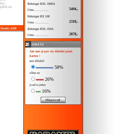
bec,
Behringer BXL 1800A
pších na
5494,-
Cena ................
Behringer BX 108
2318,-
Cena ................
 Hartke 4200
Behringer BXL 450A
2878,-
Cena ................
ANKETA
Jak moc je pro vás důležité platit
kartou !
moc důležité
58%
vůbec ne
26%
je mě to jedno
16%