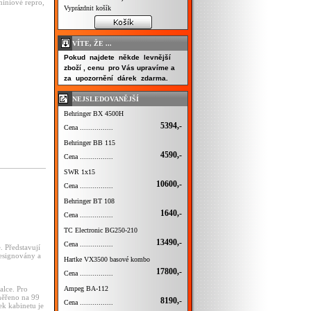
iniové repro,
Vyprázdnit košík
VÍTE, ŽE ...
Pokud najdete někde levnější
zboží , cenu pro Vás upravíme a
za upozornění dárek zdarma.
NEJSLEDOVANĚJŠÍ
Behringer BX 4500H
5394,-
Cena ................
Behringer BB 115
4590,-
Cena ................
SWR 1x15
10600,-
Cena ................
Behringer BT 108
1640,-
Cena ................
TC Electronic BG250-210
13490,-
Cena ................
. Představují
designovány a
Hartke VX3500 basové kombo
17800,-
Cena ................
Ampeg BA-112
alce. Pro
měřeno na 99
8190,-
Cena ................
ek kabinetu je