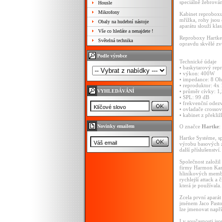
speciálně žebrová
Housle
Mikrofony
Kabinet reproboxu
mřížka, rohy jsou
Obaly na hudební nástoje
aparátu slouží kla
Vše co hledáte a nenajdete !
Reproboxy Hartke P
Světelná technika
opravdu skvělé zv
Podle výrobce
Technické údaje
• baskytarový rep
• výkon: 400W
• impedance: 8 O
• reproduktor: 4x
VYHLEDÁVÁNÍ
• průměr cívky: 1
• SPL: 99 dB
• frekvenční odez
• ovladače crossov
• kabinet z překli
Novinky emailem
O značce
Hartke
:
Hartke Systéme, s
výrobu basových ze
další příslušenství.
Společnost založi
firmy Harmon Kard
hliníkových membr
rychlejší attack a
která je používala.
Zcela první apará
jménem Jaco Pasto
lze jmenovat např
I v současnosti js