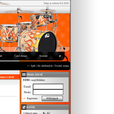
Dnes je sobota 8.8.2026
ád
Časté dotazy
Kontakt
<< Zpět
|
Do oblíbených
|
Úvodní strana
PŘIHLÁŠENÍ
mace o zboží
STAV:
nepřihlášen
Email:
Heslo:
Registrace
KOŠÍK
0,-
Celková cena: .....
Kč