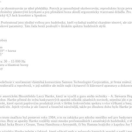
n.
 je zkonstruován ze silné překližky. Povrch je samozřejmě okobercován, reproduktor kryje pev
 chráněny plastovými krytkami a pro přenášení boxu slouží ergonomicky tvarovaná držadla. Pro 
sický 6,3 Jack konektor a Speakon.
rofessional jsou ideální volbou pro hudebníky, kteří vyžadují tradiční charakter tónové, ale zár
ukové parametry. Tato řada boxů poslouží v širokém spektru hudebních stylů.
robox
hm
 10“ + horna
,5“
va: 30 – 15 000 Hz
eru a hlasitosti horny
žky
polečnost v současnosti vlastněná konsorciem Samson Technologies Corporation, je firma známá
silovačů a reproboxů, v její nabídce ale může najít i kytarové či klávesové aparatury a dokonce
l v americkém Bloomfieldu Larry Hartke, který se vyučil u guru audio techniky – A. Stewarta H
on. Hartke přinesl do světa baskytarových aparátů několik zásadních novinek, zejména jde o po
án, které oproti papírovým produkují zvuk v širším frekvenčním spektru s více výškami a basy,
 čistší tón. Jejich výroba je ale časově a finančně náročnější, takže po dlouhou dobu bylo Hartke 
t s touto značkou byl postaven roku 1984, a to na zakázku pro nikoho menšího než pro baskyta
rius. Brzy se aparáty Hartke rozšířily mezi mnoho profesionálních i amatérských hudebníků, z t
íklad Jacka Bruce z Cream, Toma Hamiltona z Aerosmith, či Stu Hamma hrajícího z kapelou Joe S
ou výrobky Hartke jedním z faktorů, které udávají směr v průmyslu basových aparátů a patří i me