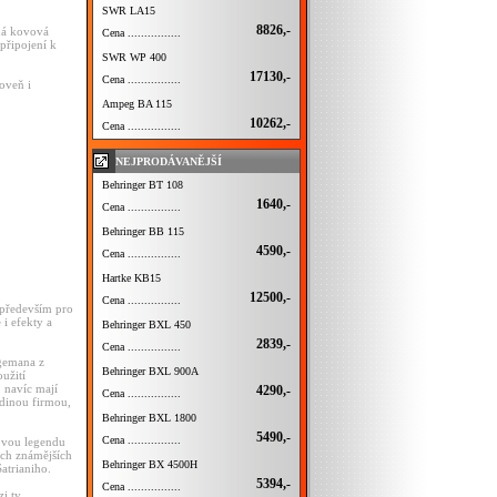
SWR LA15
8826,-
ná kovová
Cena ................
připojení k
SWR WP 400
17130,-
Cena ................
oveň i
Ampeg BA 115
10262,-
Cena ................
NEJPRODÁVANĚJŠÍ
Behringer BT 108
1640,-
Cena ................
Behringer BB 115
4590,-
Cena ................
Hartke KB15
12500,-
Cena ................
 především pro
 i efekty a
Behringer BXL 450
2839,-
Cena ................
egemana z
Behringer BXL 900A
užití
 navíc mají
4290,-
Cena ................
jedinou firmou,
Behringer BXL 1800
5490,-
Cena ................
rovou legendu
ěch známějších
Behringer BX 4500H
atrianiho.
5394,-
Cena ................
zi ty