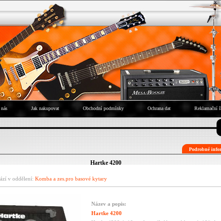
 nás
Jak nakupovat
Obchodní podmínky
Ochrana dat
Reklamační ř
Podrobné infor
Hartke 4200
ází v oddělení:
Komba a zes.pro basové kytary
Název a popis:
Hartke 4200