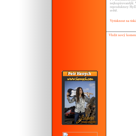
nejkopírovanější.
reproduktory HyDr
světě.
Vytisknout na tisk
Vložit nový komen