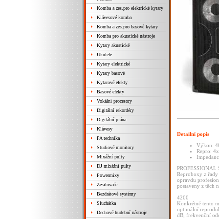
Komba a zes.pro elektrické kytary
Klávesové komba
Komba a zes.pro basové kytary
Komba pro akustické nástroje
Kytary akustické
Ukulele
Kytary elektrické
Kytary basové
Kytarové efekty
Basové efekty
Vokální procesory
Digitální rekordéry
Digitální piána
Klávesy
Detailní popis
PA technika
Výkon: 4
Studiové monitory
Repro: 4x
Mixážní pulty
Impedanc
DJ mixážní pulty
PROFESSIONAL 
Reproboxy z řady P
Powermixy
opravdu profesion
Zesilovače
postaveny z těch 
Bezdrátové systémy
4200
Sluchátka
Konkrétně tento m
optimální reprod
Dechové hudební nástroje
dB, frekvenční ode