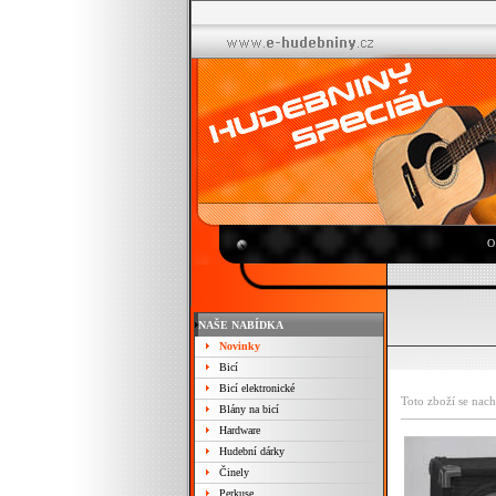
O
NAŠE NABÍDKA
Novinky
Bicí
Bicí elektronické
Toto zboží se nach
Blány na bicí
Hardware
Hudební dárky
Činely
Perkuse