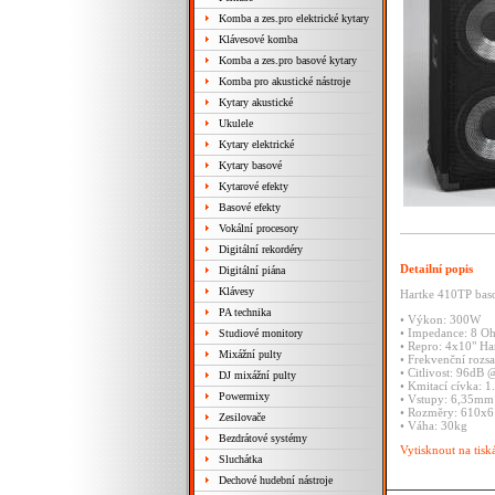
Komba a zes.pro elektrické kytary
Klávesové komba
Komba a zes.pro basové kytary
Komba pro akustické nástroje
Kytary akustické
Ukulele
Kytary elektrické
Kytary basové
Kytarové efekty
Basové efekty
Vokální procesory
Digitální rekordéry
Detailní popis
Digitální piána
Klávesy
Hartke 410TP bas
PA technika
• Výkon: 300W
• Impedance: 8 O
Studiové monitory
• Repro: 4x10" H
Mixážní pulty
• Frekvenční rozs
• Citlivost: 96dB
DJ mixážní pulty
• Kmitací cívka: 1
Powermixy
• Vstupy: 6,35mm 
• Rozměry: 610
Zesilovače
• Váha: 30kg
Bezdrátové systémy
Vytisknout na tisk
Sluchátka
Dechové hudební nástroje