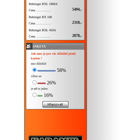
Behringer BXL 1800A
5494,-
Cena ................
Behringer BX 108
2318,-
Cena ................
Behringer BXL 450A
2878,-
Cena ................
ANKETA
Jak moc je pro vás důležité platit
kartou !
moc důležité
58%
vůbec ne
26%
je mě to jedno
16%