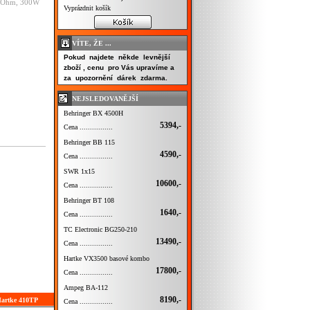
 8Ohm, 300W
Vyprázdnit košík
VÍTE, ŽE ...
Pokud najdete někde levnější
zboží , cenu pro Vás upravíme a
za upozornění dárek zdarma.
NEJSLEDOVANĚJŠÍ
Behringer BX 4500H
5394,-
Cena ................
Behringer BB 115
4590,-
Cena ................
SWR 1x15
10600,-
Cena ................
Behringer BT 108
1640,-
Cena ................
TC Electronic BG250-210
13490,-
Cena ................
Hartke VX3500 basové kombo
17800,-
Cena ................
Ampeg BA-112
8190,-
Hartke 410TP
Cena ................