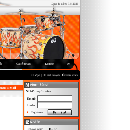
Dnes je pátek 7.8.2026
ád
Časté dotazy
Kontakt
<< Zpět
|
Do oblíbených
|
Úvodní strana
PŘIHLÁŠENÍ
mace o zboží
STAV:
nepřihlášen
Email:
Heslo:
Registrace
KOŠÍK
0,-
Celková cena: .....
Kč