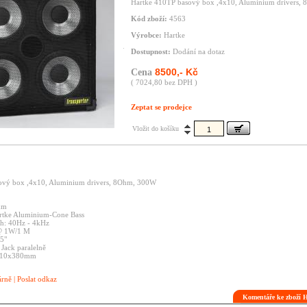
Hartke 410TP basový box ,4x10, Aluminium drivers,
Kód zboží:
4563
Výrobce:
Hartke
Dostupnost:
Dodání na dotaz
8500,- Kč
Cena
( 7024,80 bez DPH )
Zeptat se prodejce
Vložit do košíku
ový box ,4x10, Aluminium drivers, 8Ohm, 300W
hm
artke Aluminium-Cone Bass
ah: 40Hz - 4kHz
 @ 1W/1 M
.5"
Jack paralelně
x610x380mm
árně
|
Poslat odkaz
Komentáře ke zboží 