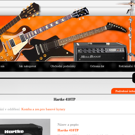
 nás
Jak nakupovat
Obchodní podmínky
Ochrana dat
Reklamační ř
Podrobné infor
Hartke 410TP
ází v oddělení:
Komba a zes.pro basové kytary
Název a popis:
Hartke 410TP