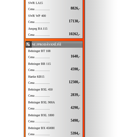
SWR LA15
8826,-
Cena ................
SWR WP 400
17130,-
Cena ................
Ampeg BA 115
10262,-
Cena ................
NEJPRODÁVANĚJŠÍ
Behringer BT 108
1640,-
Cena ................
Behringer BB 115
4590,-
Cena ................
Hartke KB15
12500,-
Cena ................
Behringer BXL 450
2839,-
Cena ................
Behringer BXL 900A
4290,-
Cena ................
Behringer BXL 1800
5490,-
Cena ................
Behringer BX 4500H
5394,-
Cena ................