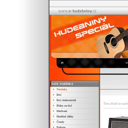
O
NAŠE NABÍDKA
Novinky
Bicí
Bicí elektronické
Toto zboží se nach
Blány na bicí
Hardware
Hudební dárky
Činely
Perkuse