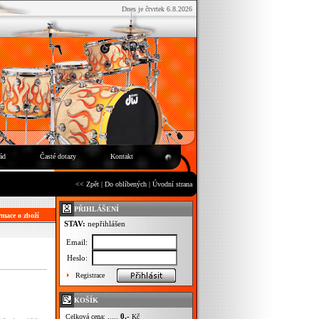
Dnes je čtvrtek 6.8.2026
ád
Časté dotazy
Kontakt
<< Zpět
|
Do oblíbených
|
Úvodní strana
PŘIHLÁŠENÍ
mace o zboží
STAV:
nepřihlášen
Email:
Heslo:
Registrace
KOŠÍK
0,-
Celková cena: .....
Kč