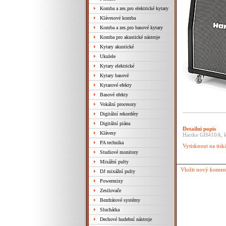
Komba a zes.pro elektrické kytary
Klávesové komba
Komba a zes.pro basové kytary
Komba pro akustické nástroje
Kytary akustické
Ukulele
Kytary elektrické
Kytary basové
Kytarové efekty
Basové efekty
Vokální procesory
Digitální rekordéry
Digitální piána
Detailní popis
Klávesy
Hartke GH410A, k
PA technika
Vytisknout na tisk
Studiové monitory
Mixážní pulty
Vložit nový komen
DJ mixážní pulty
Powermixy
Zesilovače
Bezdrátové systémy
Sluchátka
Dechové hudební nástroje