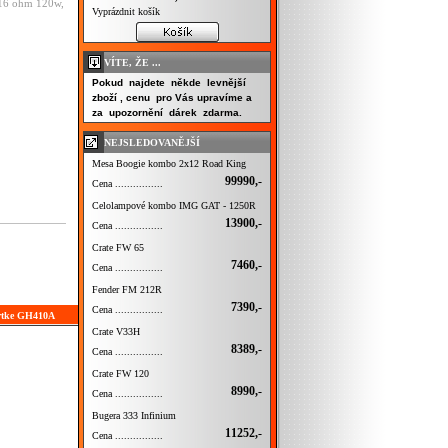
 16 ohm 120w,
Vyprázdnit košík
VÍTE, ŽE ...
Pokud najdete někde levnější
zboží , cenu pro Vás upravíme a
za upozornění dárek zdarma.
NEJSLEDOVANĚJŠÍ
Mesa Boogie kombo 2x12 Road King
99990,-
Cena ................
Celolampové kombo IMG GAT - 1250R
13900,-
Cena ................
Crate FW 65
7460,-
Cena ................
Fender FM 212R
7390,-
Cena ................
artke GH410A
Crate V33H
8389,-
Cena ................
Crate FW 120
8990,-
Cena ................
Bugera 333 Infinium
11252,-
Cena ................