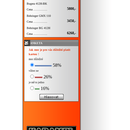
Bugera 412H-BK
5800,-
Cena ................
Behringer GMX 110
3450,-
Cena ................
Behringer BG 412H
6268,-
Cena ................
ANKETA
Jak moc je pro vás důležité platit
kartou !
moc důležité
58%
vůbec ne
26%
je mě to jedno
16%