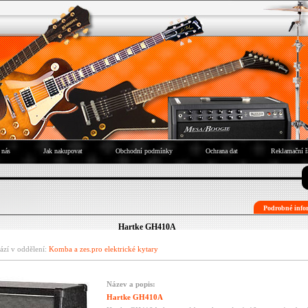
 nás
Jak nakupovat
Obchodní podmínky
Ochrana dat
Reklamační ř
Podrobné infor
Hartke GH410A
ází v oddělení:
Komba a zes.pro elektrické kytary
Název a popis:
Hartke GH410A