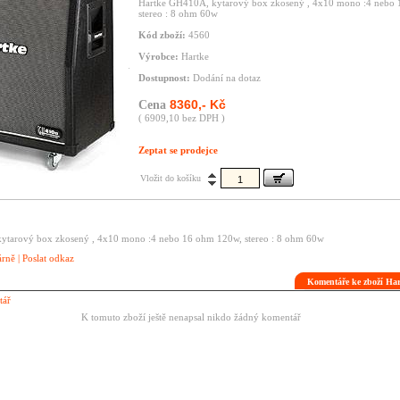
Hartke GH410A, kytarový box zkosený , 4x10 mono :4 nebo
stereo : 8 ohm 60w
Kód zboží:
4560
Výrobce:
Hartke
Dostupnost:
Dodání na dotaz
8360,- Kč
Cena
( 6909,10 bez DPH )
Zeptat se prodejce
Vložit do košíku
ytarový box zkosený , 4x10 mono :4 nebo 16 ohm 120w, stereo : 8 ohm 60w
árně
|
Poslat odkaz
Komentáře ke zboží H
tář
K tomuto zboží ještě nenapsal nikdo žádný komentář