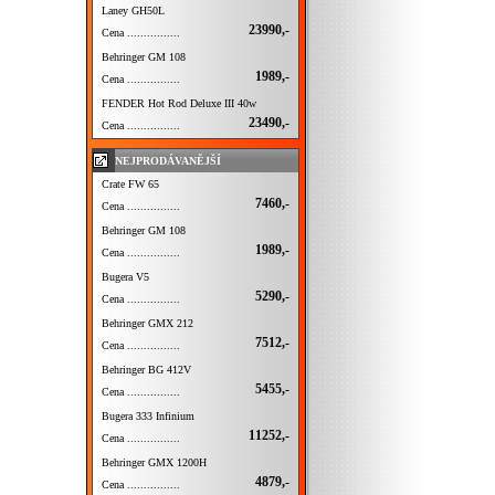
Laney GH50L
23990,-
Cena ................
Behringer GM 108
1989,-
Cena ................
FENDER Hot Rod Deluxe III 40w
23490,-
Cena ................
NEJPRODÁVANĚJŠÍ
Crate FW 65
7460,-
Cena ................
Behringer GM 108
1989,-
Cena ................
Bugera V5
5290,-
Cena ................
Behringer GMX 212
7512,-
Cena ................
Behringer BG 412V
5455,-
Cena ................
Bugera 333 Infinium
11252,-
Cena ................
Behringer GMX 1200H
4879,-
Cena ................