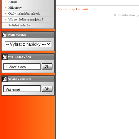
Housle
Mikrofony
Vložit nový komentář
Obaly na hudební nástoje
K tomuto zboží j
Vše co hledáte a nenajdete !
Světelná technika
Podle výrobce
VYHLEDÁVÁNÍ
Novinky emailem