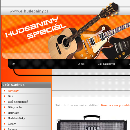
O nás
Jak nakupovat
NAŠE NABÍDKA
Novinky
Bicí
Bicí elektronické
Toto zboží se nachází v oddělení:
Komba a zes.pro elek
Blány na bicí
Hardware
Hudební dárky
Činely
Perkuse