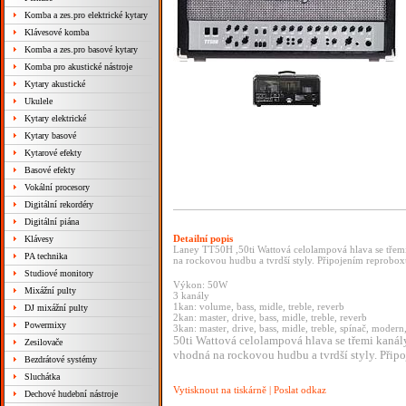
Komba a zes.pro elektrické kytary
Klávesové komba
Komba a zes.pro basové kytary
Komba pro akustické nástroje
Kytary akustické
Ukulele
Kytary elektrické
Kytary basové
Kytarové efekty
Basové efekty
Vokální procesory
Digitální rekordéry
Digitální piána
Detailní popis
Klávesy
Laney TT50H ,50ti Wattová celolampová hlava se třem
PA technika
na rockovou hudbu a tvrdší styly. Připojením reprob
Studiové monitory
Výkon: 50W
Mixážní pulty
3 kanály
1kan: volume, bass, midle, treble, reverb
DJ mixážní pulty
2kan: master, drive, bass, midle, treble, reverb
Powermixy
3kan: master, drive, bass, midle, treble, spínač, moder
50ti Wattová celolampová hlava se třemi kanál
Zesilovače
vhodná na rockovou hudbu a tvrdší styly. Přip
Bezdrátové systémy
Sluchátka
Vytisknout na tiskárně
|
Poslat odkaz
Dechové hudební nástroje