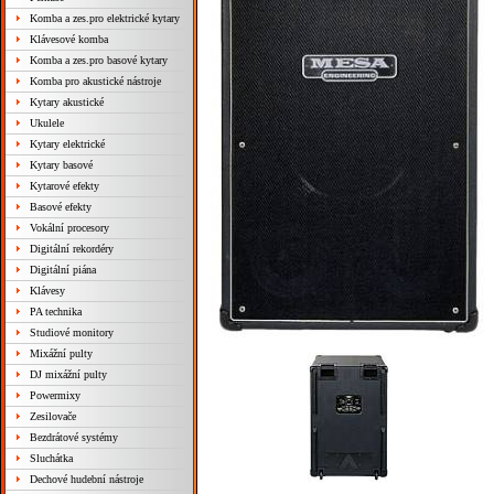
Komba a zes.pro elektrické kytary
Klávesové komba
Komba a zes.pro basové kytary
Komba pro akustické nástroje
Kytary akustické
Ukulele
Kytary elektrické
Kytary basové
Kytarové efekty
Basové efekty
Vokální procesory
Digitální rekordéry
Digitální piána
Klávesy
PA technika
Studiové monitory
Mixážní pulty
DJ mixážní pulty
Powermixy
Zesilovače
Bezdrátové systémy
Sluchátka
Dechové hudební nástroje