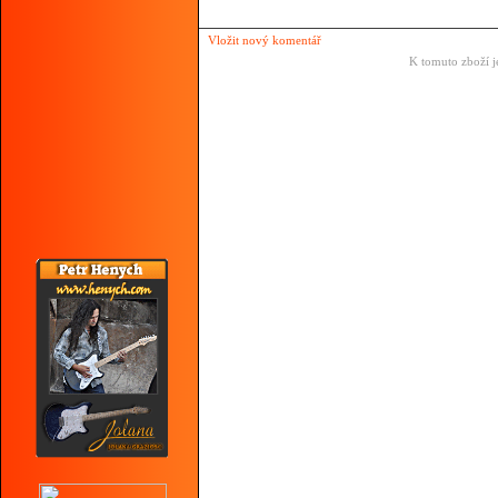
Vložit nový komentář
K tomuto zboží j