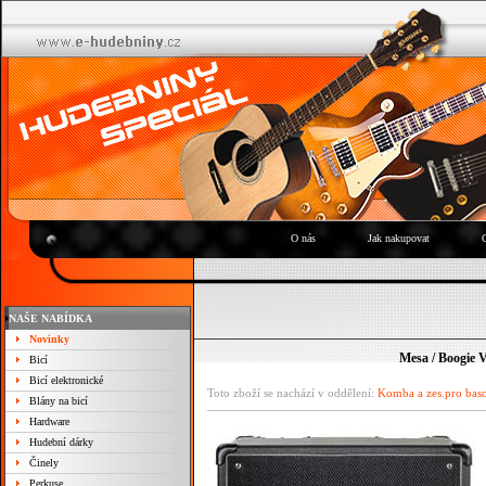
O nás
Jak nakupovat
NAŠE NABÍDKA
Novinky
Mesa / Boogi
Bicí
Bicí elektronické
Toto zboží se nachází v oddělení:
Komba a zes.pro bas
Blány na bicí
Hardware
Hudební dárky
Činely
Perkuse