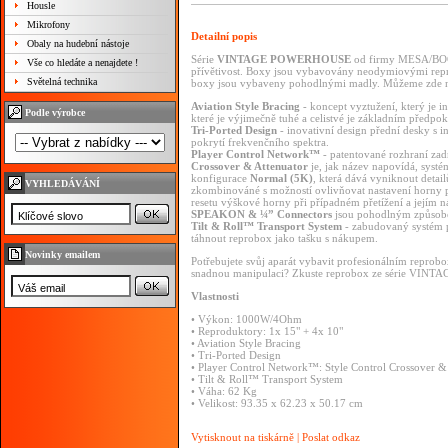
Housle
Mikrofony
Detailní popis
Obaly na hudební nástoje
Série
VINTAGE
POWERHOUSE
od
firmy
MESA/B
Vše co hledáte a nenajdete !
přívětivost.
Boxy
jsou
vybavovány
neodymiovými
rep
Světelná technika
boxy
jsou
vybaveny
pohodlnými
madly.
Můžeme
zde
Aviation
Style
Bracing
-
koncept
vyztužení,
který
je
i
Podle výrobce
které
je
výjimečně
tuhé
a
celistvé
je
základním
předpo
Tri-Ported
Design
-
inovativní
design
přední
desky
s
i
pokrytí
frekvenčního
spektra.
Player
Control
Network™
-
patentované
rozhraní
za
Crossover
&
Attenuator
je,
jak
název
napovídá,
syst
konfigurace
Normal
(5K)
,
která
dává
vyniknout
detai
VYHLEDÁVÁNÍ
zkombinováné
s
možností
ovlivňovat
nastavení
horny
resetu
výškové
horny
při
případném
přetížení
a
jejím
n
SPEAKON
&
¼”
Connectors
jsou
pohodlným
způso
Tilt
&
Roll™
Transport
System
-
zabudovaný
systém
táhnout
reprobox
jako
tašku
s
nákupem.
Novinky emailem
Potřebujete
svůj
aparát
vybavit
profesionálním
reprob
snadnou
manipulaci?
Zkuste
reprobox
ze
série
VINTA
Vlastnosti
•
Výkon:
1000W/4Ohm
•
Reproduktory:
1x
15"
+
4x
10"
•
Aviation
Style
Bracing
•
Tri-Ported
Design
•
Player
Control
Network™:
Style
Control
Crossover
•
Tilt
&
Roll™
Transport
System
•
Váha:
62
Kg
•
Velikost:
93.35
x
62.23
x
50.17
cm
Vytisknout na tiskárně
|
Poslat odkaz