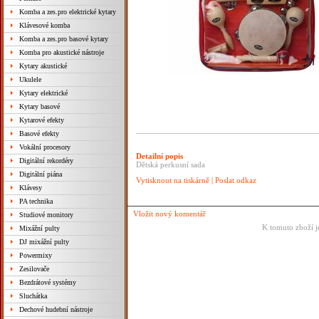
Komba a zes.pro elektrické kytary
Klávesové komba
Komba a zes.pro basové kytary
Komba pro akustické nástroje
Kytary akustické
Ukulele
Kytary elektrické
Kytary basové
Kytarové efekty
Basové efekty
Vokální procesory
Detailní popis
Digitální rekordéry
Dětská perkusní sada
Digitální piána
Vytisknout na tiskárně
|
Poslat odkaz
Klávesy
PA technika
Vložit nový komentář
Studiové monitory
K tomuto zboží j
Mixážní pulty
DJ mixážní pulty
Powermixy
Zesilovače
Bezdrátové systémy
Sluchátka
Dechové hudební nástroje