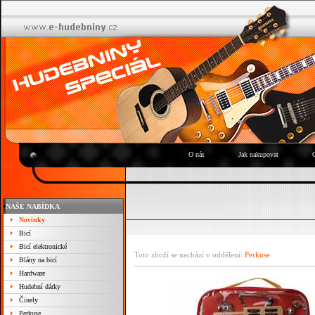
O nás
Jak nakupovat
NAŠE NABÍDKA
Novinky
Bicí
Bicí elektronické
Toto zboží se nachází v oddělení:
Perkuse
Blány na bicí
Hardware
Hudební dárky
Činely
Perkuse