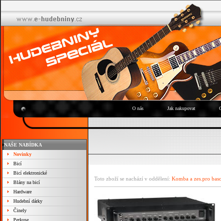
O nás
Jak nakupovat
NAŠE NABÍDKA
Novinky
Bicí
Bicí elektronické
Toto zboží se nachází v oddělení:
Komba a zes.pro bas
Blány na bicí
Hardware
Hudební dárky
Činely
Perkuse