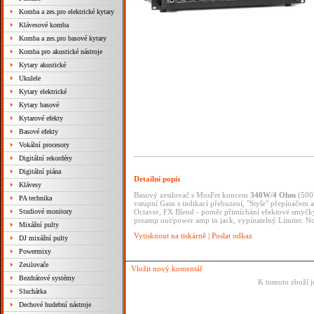
Komba a zes.pro elektrické kytary
Klávesové komba
Komba a zes.pro basové kytary
Komba pro akustické nástroje
Kytary akustické
Ukulele
Kytary elektrické
Kytary basové
Kytarové efekty
Basové efekty
Vokální procesory
Digitální rekordéry
Digitální piána
Detailní popis
Klávesy
Basový zesilovač s MosFet koncem
340W/4 Ohm
(500W
PA technika
vstupní Gain s indikací přebuzení, "Style" přepínačem
Studiové monitory
Octaver, FX Blend - poměr přimíchání efektové smyčk
preamp out/power amp in jack, vypínatelný Limiter. No
Mixážní pulty
Vytisknout na tiskárně
|
Poslat odkaz
DJ mixážní pulty
Powermixy
Zesilovače
Vložit nový komentář
Bezdrátové systémy
K tomuto zboží j
Sluchátka
Dechové hudební nástroje