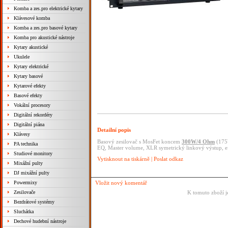
Komba a zes.pro elektrické kytary
Klávesové komba
Komba a zes.pro basové kytary
Komba pro akustické nástroje
Kytary akustické
Ukulele
Kytary elektrické
Kytary basové
Kytarové efekty
Basové efekty
Vokální procesory
Digitální rekordéry
Digitální piána
Detailní popis
Klávesy
Basový zesilovač s MosFet koncem
300W/4 Ohm
(175W
PA technika
EQ, Master volume, XLR symetrický linkový výstup, ef
Studiové monitory
Vytisknout na tiskárně
|
Poslat odkaz
Mixážní pulty
DJ mixážní pulty
Powermixy
Vložit nový komentář
Zesilovače
K tomuto zboží j
Bezdrátové systémy
Sluchátka
Dechové hudební nástroje