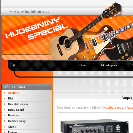
O nás
Jak nakupovat
NAŠE NABÍDKA
Novinky
Ampeg 
Bicí
Bicí elektronické
Toto zboží se nachází v oddělení:
Komba a zes.pro bas
Blány na bicí
Hardware
Hudební dárky
Činely
Perkuse