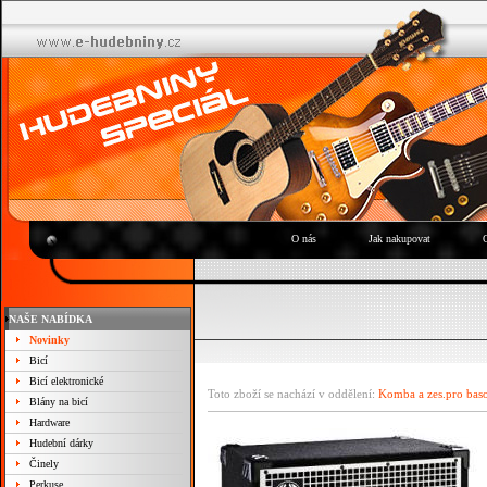
O nás
Jak nakupovat
NAŠE NABÍDKA
Novinky
Bicí
Bicí elektronické
Toto zboží se nachází v oddělení:
Komba a zes.pro bas
Blány na bicí
Hardware
Hudební dárky
Činely
Perkuse