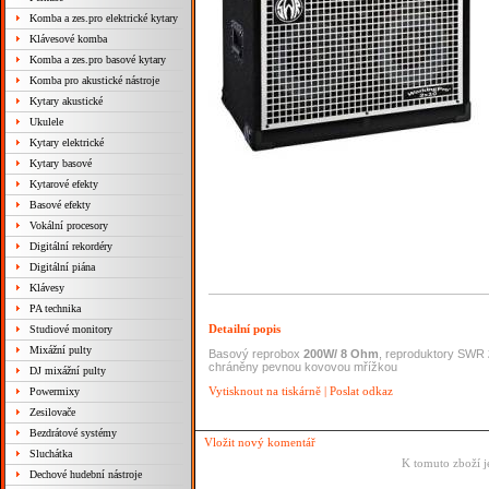
Komba a zes.pro elektrické kytary
Klávesové komba
Komba a zes.pro basové kytary
Komba pro akustické nástroje
Kytary akustické
Ukulele
Kytary elektrické
Kytary basové
Kytarové efekty
Basové efekty
Vokální procesory
Digitální rekordéry
Digitální piána
Klávesy
PA technika
Detailní popis
Studiové monitory
Mixážní pulty
Basový reprobox
200W/ 8 Ohm
, reproduktory SWR
chráněny pevnou kovovou mřížkou
DJ mixážní pulty
Vytisknout na tiskárně
|
Poslat odkaz
Powermixy
Zesilovače
Bezdrátové systémy
Vložit nový komentář
Sluchátka
K tomuto zboží j
Dechové hudební nástroje