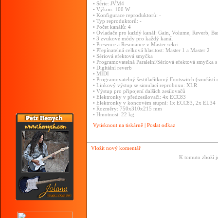
• Série: JVM4
• Výkon: 100 W
• Konfigurace reproduktorů: -
• Typ reproduktorů: -
• Počet kanálů: 4
• Ovladače pro každý kanál: Gain, Volume, Reverb, Bas
• 3 zvukové módy pro každý kanál
• Presence a Resonance v Master sekci
• Přepínatelná celková hlasitost: Master 1 a Master 2
• Sériová efektová smyčka
• Programovatelná Paralelní/Sériová efektová smyčka s p
• Digitální reverb
• MIDI
• Programovatelný šestitlačítkový Footswitch (součástí
• Linkový výstup se simulací reproboxu: XLR
• Výstup pro připojení dalších zesilovačů
• Elektronky v předzesilovači: 4x ECC83
• Elektronky v koncovém stupni: 1x ECC83, 2x EL34
• Rozměry: 750x310x215 mm
• Hmotnost: 22 kg
Vytisknout na tiskárně
|
Poslat odkaz
Vložit nový komentář
K tomuto zboží j