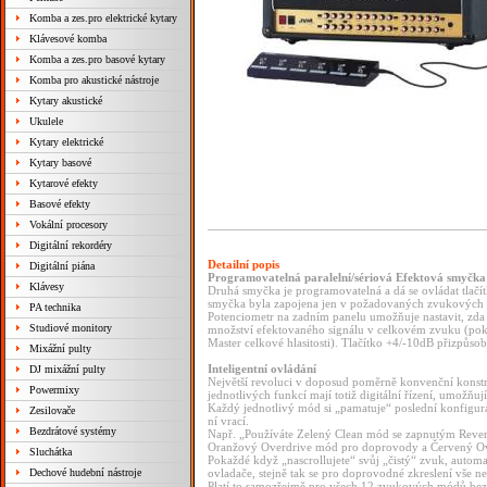
Komba a zes.pro elektrické kytary
Klávesové komba
Komba a zes.pro basové kytary
Komba pro akustické nástroje
Kytary akustické
Ukulele
Kytary elektrické
Kytary basové
Kytarové efekty
Basové efekty
Vokální procesory
Digitální rekordéry
Detailní popis
Digitální piána
Programovatelná paralelní/sériová Efektová smyčka
Klávesy
Druhá smyčka je programovatelná a dá se ovládat tlačít
smyčka byla zapojena jen v požadovaných zvukových
PA technika
Potenciometr na zadním panelu umožňuje nastavit, zda 
Studiové monitory
množství efektovaného signálu v celkovém zvuku (pokud
Master celkové hlasitosti). Tlačítko +4/-10dB přizp
Mixážní pulty
Inteligentní ovládání
DJ mixážní pulty
Největší revoluci v doposud poměrně konvenční konstr
Powermixy
jednotlivých funkcí mají totiž digitální řízení, umožňujíc
Každý jednotlivý mód si „pamatuje“ poslední konfigura
Zesilovače
ní vrací.
Bezdrátové systémy
Např. „Používáte Zelený Clean mód se zapnutým Rever
Oranžový Overdrive mód pro doprovody a Červený Ove
Sluchátka
Pokaždé když „nascrollujete“ svůj „čistý“ zvuk, automat
Dechové hudební nástroje
ovladače, stejně tak se pro doprovodné zkreslení vše 
Platí to samozřejmě pro všech 12 zvukových módů bez