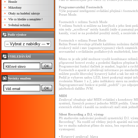
Housle
Programovatelný Footswitch
Mikrofony
Výše popsané inteligentní ovládání přejímá i footswit
Obaly na hudební nástoje
Preset Mode.
Vše co hledáte a nenajdete !
Footswitch v režimu Switch Mode
Světelná technika
V režimu Switch si můžete na kterýkoli z jeho šesti pe
ním tedy „scrollovat“ módy kanálů (stále si pamatují p
kanály, vrací se na posledně použitý mód), a nezávisle
Podle výrobce
Footswitch v režimu Preset Mode
Režim Preset dovoluje přiřadit každému nožnímu tlačí
zvukový mód i stav (zapnuto/vypnuto) všech ostatních 
srovnatelné s ovládáním podlahových multiefektů, kte
VYHLEDÁVÁNÍ
Mimo to je zde ještě možnost využít kombinace režimů S
připravené hotové zvuky a poslední šlapkou přepínat hla
Programování funkcí tlačítek je snadné, logické a rychl
Footswitch a aparát si předávají informace po standard
můžete použít libovolný kytarový kabel a tak lze mít v
Pedál je vybaven sadou LED, které poskytují stejné i
Novinky emailem
zvoleném Master 1 a 2, jako indikátory stavu na zesilov
Naprogramované funkce si pedál „podrží“ i po odpojení 
jakéhokoli dalšího JVM.
MIDI
Zesilovač obsahuje také MIDI ovládání s konektory MI
systémů, řízených pomocí jednoho MIDI pedálu. Usnadn
externích efektů i kanálů na zesilovači stačí stisk jediné
Silent Recording a D.I. výstup
Při studiovém nahrávání poslouží symetrický D.I. výst
Recording“. Na rozdíl od většiny jiných aparátů má to
lze ve studiu nahrávat přímo do mixu, bez reproboxu a 
vystoupení.
• Kytarový zesilovač: hlava