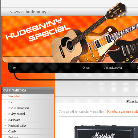
O nás
Jak nakupovat
NAŠE NABÍDKA
Novinky
Marsha
Bicí
Bicí elektronické
Toto zboží se nachází v oddělení:
Komba a zes.pro elek
Blány na bicí
Hardware
Hudební dárky
Činely
Perkuse