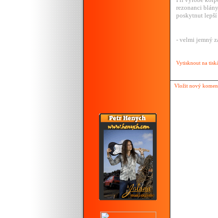
rezonanci blány
poskytnut lepší 
- velmi jemný zá
Vytisknout na tisk
Vložit nový komen