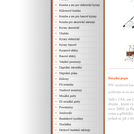
Komba a zes.pro elektrické kytary
Klávesové komba
Komba a zes.pro basové kytary
Komba pro akustické nástroje
Kytary akustické
Ukulele
Kytary elektrické
Kytary basové
Kytarové efekty
Basové efekty
Vokální procesory
Digitální rekordéry
Digitální piána
Detailní popis
Klávesy
PA technika
DW možnosti bar
Studiové monitory
podívejte se na m
Mixážní pulty
Sídlí v USA, stát 
DJ mixážní pulty
drums , která vy
Powermixy
roce 2000, je P
Zesilovače
cenu a přiblížit
jedná se již o b
Bezdrátové systémy
Sluchátka
Dechové hudební nástroje