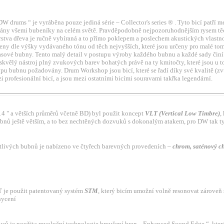
W drums “ je vyráběna pouze jediná série – Collector's series ® . Tyto bicí patří me
vány všemi bubeníky na celém světě. Pravděpodobně nejpozoruhodnějším rysem tě
vrstva dřeva je ručně vybíraná a to přímo poklepem a poslechem akustických vlastno
eny dle výšky vydávaného tónu od těch nejvyšších, které jsou určeny pro malé tom
asové bubny. Tento malý detail v postupu výroby každého bubnu a každé sady činí
skvělý nástroj plný zvukových barev bohatých právě na ty kmitočty, které jsou u t
u bubnu požadovány. Drum Workshop jsou bicí, které se řadí díky své kvalitě (z
i profesionální bicí, a jsou mezi ostatními bicími souravami takřka legendární.
14 " a větších průměrů včetně BD) byl použit koncept
VLT (Vertical Low Timbre)
,
ubnů ještě větším, a to bez nechtěných dozvuků s dokonalým atakem, pro DW tak 
tlivých bubnů je nabízeno ve čtyřech barevných provedeních –
chrom, saténový c
T je použit patentovaný systém
STM
, který bicím umožní volně resonovat zároveň
hycení
usů je použita revoluční technologie broušení hran „ Enhanced Sound Edge “, kter