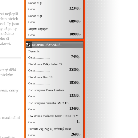
Sonor AQ2
32340,-
Cena ................
zi nejlepší
Sonor SQ1
chto bicích
68940,-
Cena ................
stí. Ty jsou
y až po ty
Mapex Voyager
 z těchto
10990,-
Cena ................
oho či
vukové,
NEJPRODÁVANĚJŠÍ
Dynamic
7490,-
Cena ................
DW drums Velký buben 22
35300,-
 který dělá
Cena ................
typickým.
DW drums Tom 16
18500,-
Cena ................
hrom, černý
Bicí souprava Basix Custom
13330,-
Cena ................
Bicí souprava Yamaha GM 2 F5
13490,-
Cena ................
DW drums možnosti barev FINISHPLY
 s maximální
1,-
Cena ................
Eurolite Zig Zag C, světelný efekt
2690,-
Cena ................
á zvyšuje