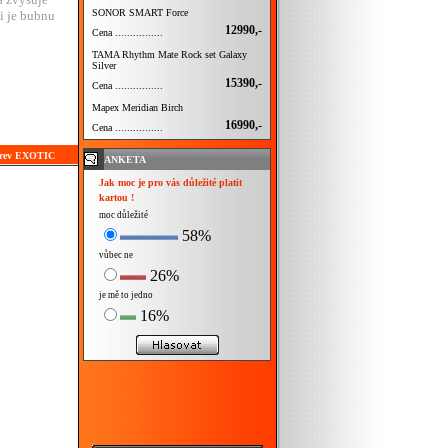
SONOR SMART Force
i je bubnu
12990,-
Cena ................
TAMA Rhythm Mate Rock set Galaxy
Silver
15390,-
Cena ................
Mapex Meridian Birch
16990,-
Cena ................
barev EXOTIC
ANKETA
Jak moc je pro vás důležité platit
kartou !
moc důležité
58%
vůbec ne
26%
je mě to jedno
16%