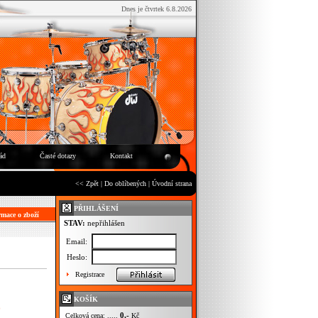
Dnes je čtvrtek 6.8.2026
ád
Časté dotazy
Kontakt
<< Zpět
|
Do oblíbených
|
Úvodní strana
PŘIHLÁŠENÍ
mace o zboží
STAV:
nepřihlášen
Email:
Heslo:
Registrace
KOŠÍK
C
0,-
Celková cena: .....
Kč