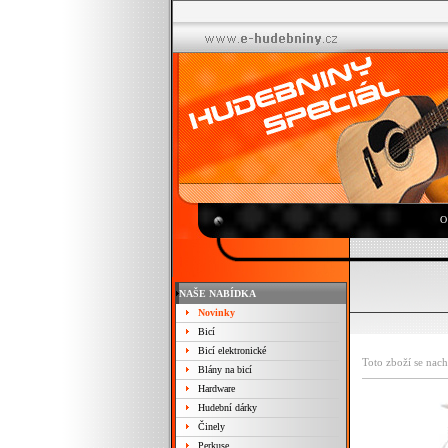
O
NAŠE NABÍDKA
Novinky
Bicí
Bicí elektronické
Toto zboží se nach
Blány na bicí
Hardware
Hudební dárky
Činely
Perkuse