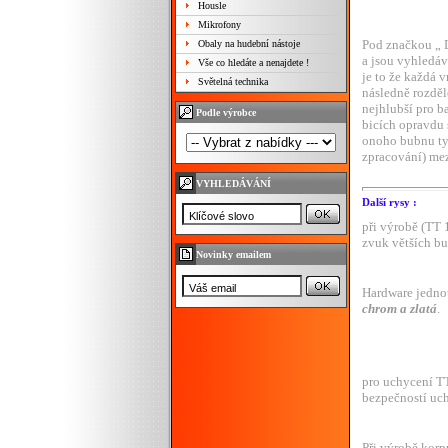
Housle
Mikrofony
Pod značkou „ D
Obaly na hudební nástoje
a jsou vyhledá
Vše co hledáte a nenajdete !
je to že každá 
Světelná technika
následně rozděl
nejhlubší pro b
Podle výrobce
bicích opravdu 
onoho bubnu typ
zpracování) mez
VYHLEDÁVÁNÍ
Další rysy :
při výrobě (TT 
zvuk větších b
Novinky emailem
Hardware jedno
chrom a zlatá
.
pro uchycení T
bezpečností uc
Při výrobě korp