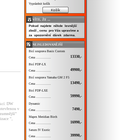
Vyprázdnit košík
VÍTE, ŽE ...
Pokud najdete někde levnější
zboží , cenu pro Vás upravíme a
za upozornění dárek zdarma.
NEJSLEDOVANĚJŠÍ
Bicí souprava Basix Custom
13330,-
Cena ................
Bicí PDP-LX
49900,-
Cena ................
Bicí souprava Yamaha GM 2 F5
13490,-
Cena ................
Bicí PDP-LXE
59990,-
Cena ................
ekcí. DW
Dynamic
 otevřenou v
7490,-
Cena ................
ozumnější“
Mapex Meridian Birch
izace “,
16990,-
Cena ................
Saturn IV Exotic
39990,-
Cena ................