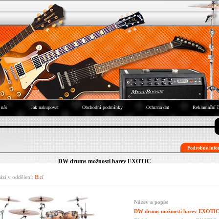
 nás
Jak nakupovat
Obchodní podmínky
Ochrana dat
Reklamační ř
Podrobné infor
DW drums možnosti barev EXOTIC
ází v oddělení:
Bicí
Název a popis:
DW drums možnosti barev EXOTI