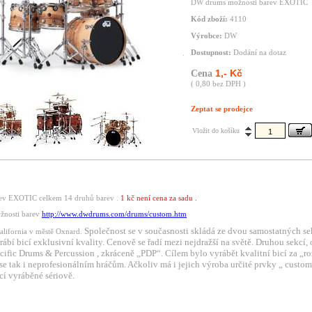
DW drums možnosti barev EXOTIC
Kód zboží:
4110
Výrobce:
DW
Dostupnost:
Dodání na dotaz
1,- Kč
Cena
( 0,80 bez DPH )
Zeptat se prodejce
Vložit do košíku
ev EXOTIC celkem 14 druhů barev .
1 kč není cena za sadu .
ožnosti barev
http://www.dwdrums.com/drums/custom.htm
Společnost se v současnosti skládá ze dvou samostatných s
California v městě Oxnard.
rábí bicí exklusivní kvality. Cenově se řadí mezi nejdražší na světě. Druhou sekcí,
acific Drums & Percussion , zkráceně „PDP“. Cílem bylo vyrábět kvalitní bicí za „r
 se tak i neprofesionálním hráčům. Ačkoliv má i jejich výroba určité prvky „ custom
icí vyráběné sériově.