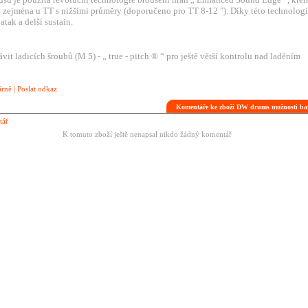
 zejména u TT s nižšími průměry (doporučeno pro TT 8-12 "). Díky této technologi
atak a delší sustain.
vit ladicích šroubů (M 5) - „ true - pitch ® “ pro ještě větší kontrolu nad laděním
árně
|
Poslat odkaz
Komentáře ke zboží DW drums možnosti 
tář
K tomuto zboží ještě nenapsal nikdo žádný komentář