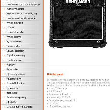
Komba a zes.pro elektrické kytary
Klávesové komba
Komba a zes.pro basové kytary
Komba pro akustické nástroje
Kytary akustické
Ukulele
Kytary elektrické
Kytary basové
Kytarové efekty
Basové efekty
Vokální procesory
Digitální rekordéry
Digitální piána
Klávesy
PA technika
Detailní popis
Studiové monitory
Mixážní pulty
Pro začínající muzikanty, ale i pro ty, kteří potřebují 
vintage designem a 15-ti waty, se stane nedílnou souč
DJ mixážní pulty
zvuku. Jak je u této značky zvykem, dokonalý a kvalitn
Powermixy
• Ultra-Tube amp
• 1 x 8" repro
Zesilovače
• Samostatné korekce
• elektronky 12AX7
Bezdrátové systémy
• dvoupásmový ekvalizér
Sluchátka
• CD vstup
• Sluchátkový výstup
Dechové hudební nástroje