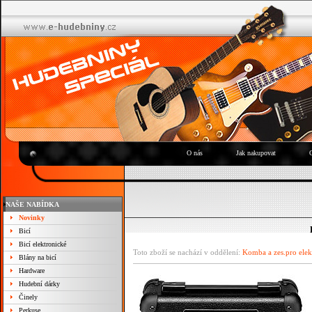
O nás
Jak nakupovat
NAŠE NABÍDKA
Novinky
Bicí
Bicí elektronické
Toto zboží se nachází v oddělení:
Komba a zes.pro elek
Blány na bicí
Hardware
Hudební dárky
Činely
Perkuse