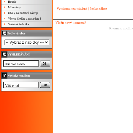
Housle
Mikrofony
Vytisknout na tiskárně
|
Poslat odkaz
Obaly na hudební nástoje
Vše co hledáte a nenajdete !
Vložit nový komentář
Světelná technika
K tomuto zboží j
Podle výrobce
VYHLEDÁVÁNÍ
Novinky emailem